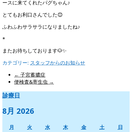
ースに来てくれたパグちゃん♪
とてもお利口さんでした😊
ふわふわサラサラになりましたね♪
*
またお待ちしております🐶✨
カテゴリー:
スタッフからのお知らせ
←
子宮蓄膿症
便検査&寄生虫
→
診療日
8月 2026
月
火
水
木
金
土
日
月
火
水
木
金
土
日