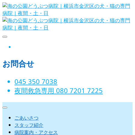
Skip
to
content
海の公園どうぶつ病院｜横浜市金沢
instagram
区の犬・猫の専門病院｜夜間・土・
お問合せ
日
045 350 7038‬
夜間救急専用 080 7201 7225‬
ごあいさつ
スタッフ紹介
病院案内・アクセス