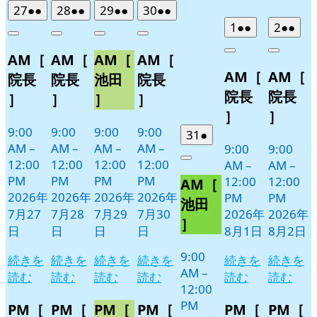
曜
曜
曜
曜
曜
曜
曜
2026
(2
2026
(2
2026
(2
2026
(2
27
●●
28
●●
29
●●
30
●●
日
日
日
日
日
日
日
年
件
年
件
年
件
年
件
2026
(2
2026
(2
1
●●
2
●●
Close
Close
Close
Close
7
の
7
の
7
の
7
の
年
件
年
件
Close
Close
AM［
AM［
AM［
AM［
月
月
月
月
イ
イ
イ
イ
8
の
8
の
AM［
AM［
27
28
29
30
月
月
ベ
ベ
ベ
ベ
イ
イ
院長
院長
池田
院長
日
日
日
日
1
2
ン
ン
ン
ン
ベ
ベ
院長
院長
］
］
］
］
日
日
ト)
ト)
ト)
ト)
ン
ン
］
］
ト)
ト)
9:00
9:00
9:00
9:00
2026
(1
31
●
AM
–
AM
–
AM
–
AM
–
9:00
9:00
年
件
12:00
12:00
12:00
12:00
Close
AM
–
AM
–
7
の
PM
PM
PM
PM
12:00
12:00
AM［
月
イ
2026年
2026年
2026年
2026年
PM
PM
31
ベ
池田
7月27
7月28
7月29
7月30
2026年
2026年
日
ン
］
日
日
日
日
8月1日
8月2日
ト)
9:00
続きを
続きを
続きを
続きを
続きを
続きを
AM
–
読む
読む
読む
読む
読む
読む
12:00
PM
PM［
PM［
PM［
PM［
PM［
PM［