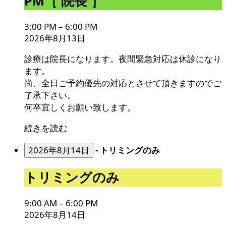
PM［ 院長 ］
院
長
3:00 PM
–
6:00 PM
］
2026年8月13日
診療は院長になります。夜間緊急対応は休診になり
ます。
尚、全日ご予約優先の対応とさせて頂きますのでご
了承下さい。
何卒宜しくお願い致します。
続きを読む
2026年8月14日
-
トリミングのみ
ト
トリミングのみ
リ
ミ
9:00 AM
–
6:00 PM
ン
2026年8月14日
グ