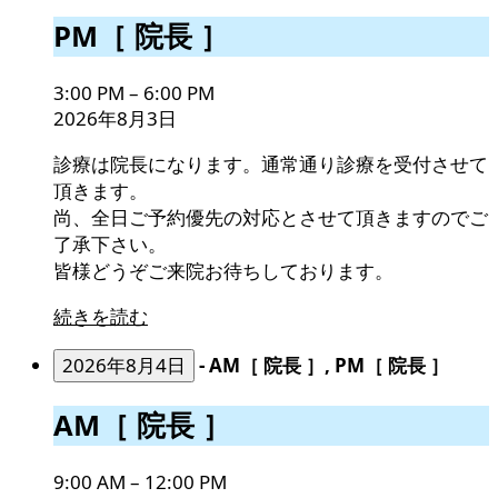
PM［
PM［ 院長 ］
院
長
3:00 PM
–
6:00 PM
］
2026年8月3日
診療は院長になります。通常通り診療を受付させて
頂きます。
尚、全日ご予約優先の対応とさせて頂きますのでご
了承下さい。
皆様どうぞご来院お待ちしております。
続きを読む
2026年8月4日
-
AM［ 院長 ］, PM［ 院長 ］
AM［
AM［ 院長 ］
院
長
9:00 AM
–
12:00 PM
］