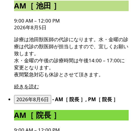
AM［
AM［ 池田 ］
池
田
9:00 AM
–
12:00 PM
］
2026年8月5日
診療は池田獣医師の代診になります。水・金曜の診
療は代診の獣医師が担当しますので、宜しくお願い
致します。
水・金曜の午後の診療時間は午後14:00 – 17:00に
変更となります。
夜間緊急対応も休診とさせて頂きます。
続きを読む
2026年8月6日
-
AM［ 院長 ］, PM［ 院長 ］
AM［
AM［ 院長 ］
院
長
9:00 AM
–
12:00 PM