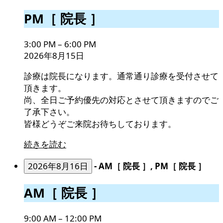
PM［
PM［ 院長 ］
院
長
3:00 PM
–
6:00 PM
］
2026年8月15日
診療は院長になります。通常通り診療を受付させて
頂きます。
尚、全日ご予約優先の対応とさせて頂きますのでご
了承下さい。
皆様どうぞご来院お待ちしております。
続きを読む
2026年8月16日
-
AM［ 院長 ］, PM［ 院長 ］
AM［
AM［ 院長 ］
院
長
9:00 AM
–
12:00 PM