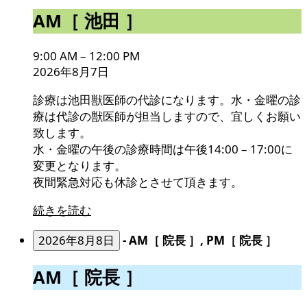
AM［
AM［ 池田 ］
池
田
9:00 AM
–
12:00 PM
］
2026年8月7日
診療は池田獣医師の代診になります。水・金曜の診
療は代診の獣医師が担当しますので、宜しくお願い
致します。
水・金曜の午後の診療時間は午後14:00 – 17:00に
変更となります。
夜間緊急対応も休診とさせて頂きます。
続きを読む
2026年8月8日
-
AM［ 院長 ］, PM［ 院長 ］
AM［
AM［ 院長 ］
院
長