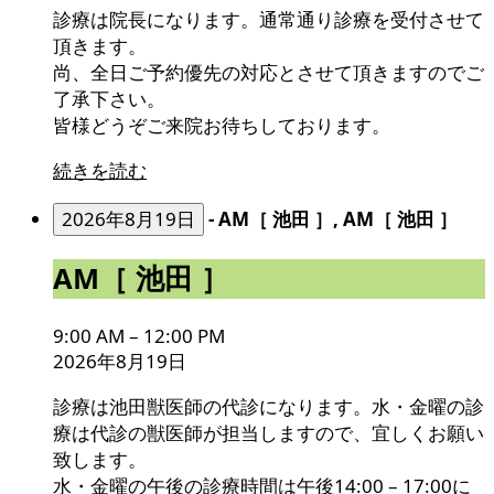
診療は院長になります。通常通り診療を受付させて
頂きます。
尚、全日ご予約優先の対応とさせて頂きますのでご
了承下さい。
皆様どうぞご来院お待ちしております。
続きを読む
2026年8月19日
-
AM［ 池田 ］, AM［ 池田 ］
AM［
AM［ 池田 ］
池
田
9:00 AM
–
12:00 PM
］
2026年8月19日
診療は池田獣医師の代診になります。水・金曜の診
療は代診の獣医師が担当しますので、宜しくお願い
致します。
水・金曜の午後の診療時間は午後14:00 – 17:00に