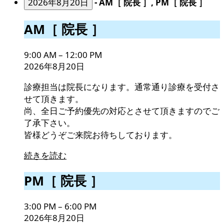
2026年8月20日
-
AM［ 院長 ］, PM［ 院長 ］
AM［
AM［ 院長 ］
院
長
9:00 AM
–
12:00 PM
］
2026年8月20日
診療担当は院長になります。通常通り診療を受付さ
せて頂きます。
尚、全日ご予約優先の対応とさせて頂きますのでご
了承下さい。
皆様どうぞご来院お待ちしております。
続きを読む
PM［
PM［ 院長 ］
院
長
3:00 PM
–
6:00 PM
］
2026年8月20日