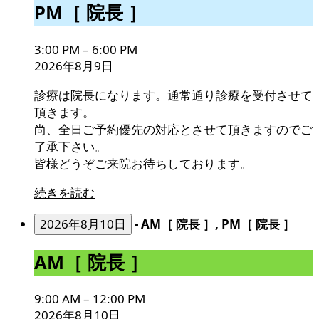
PM［
PM［ 院長 ］
院
長
3:00 PM
–
6:00 PM
］
2026年8月9日
診療は院長になります。通常通り診療を受付させて
頂きます。
尚、全日ご予約優先の対応とさせて頂きますのでご
了承下さい。
皆様どうぞご来院お待ちしております。
続きを読む
2026年8月10日
-
AM［ 院長 ］, PM［ 院長 ］
AM［
AM［ 院長 ］
院
長
9:00 AM
–
12:00 PM
］
2026年8月10日