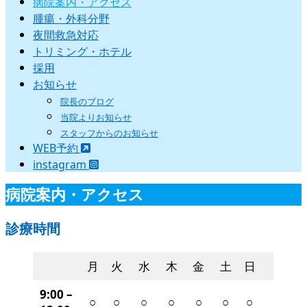
病院案内・アクセス
腫瘍・外科分野
夜間救急対応
トリミング・ホテル
採用
お知らせ
院長のブログ
当院よりお知らせ
スタッフからのお知らせ
WEB予約
instagram
病院案内・アクセス
診療時間
月
火
水
木
金
土
日
9:00 –
○
○
○
○
○
○
○