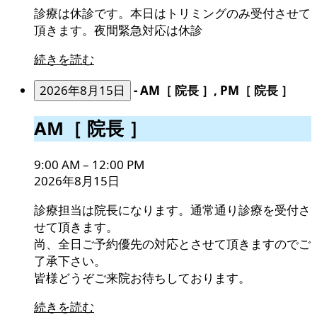
の
診療は休診です。本日はトリミングのみ受付させて
み
頂きます。夜間緊急対応は休診
続きを読む
2026年8月15日
-
AM［ 院長 ］, PM［ 院長 ］
AM［
AM［ 院長 ］
院
長
9:00 AM
–
12:00 PM
］
2026年8月15日
診療担当は院長になります。通常通り診療を受付さ
せて頂きます。
尚、全日ご予約優先の対応とさせて頂きますのでご
了承下さい。
皆様どうぞご来院お待ちしております。
続きを読む