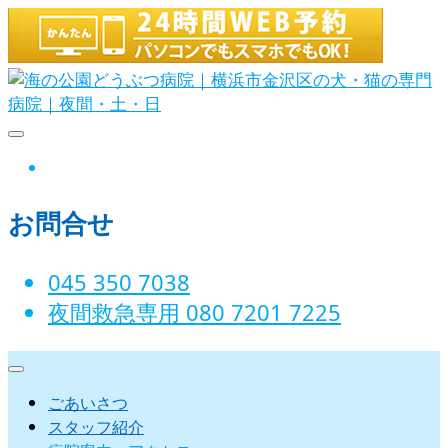
Skip
to
content
海の公園どうぶつ病院｜横浜市金沢
instagram
区の犬・猫の専門病院｜夜間・土・
お問合せ
日
045 350 7038‬
夜間救急専用 080 7201 7225‬
ごあいさつ
スタッフ紹介