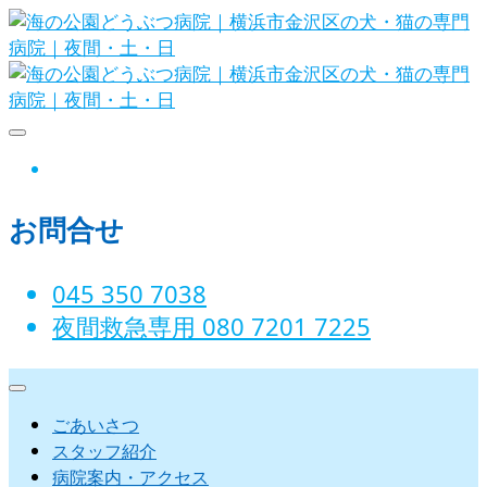
Skip
to
content
海の公園どうぶつ病院｜横浜市金沢
instagram
区の犬・猫の専門病院｜夜間・土・
お問合せ
日
045 350 7038‬
夜間救急専用 080 7201 7225‬
ごあいさつ
スタッフ紹介
病院案内・アクセス