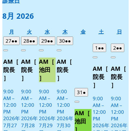
診療日
8月 2026
月
火
水
木
金
土
日
月
火
水
木
金
土
日
曜
曜
曜
曜
曜
曜
曜
2026
(2
2026
(2
2026
(2
2026
(2
27
●●
28
●●
29
●●
30
●●
日
日
日
日
日
日
日
年
件
年
件
年
件
年
件
2026
(2
2026
(2
1
●●
2
●●
Close
Close
Close
Close
7
の
7
の
7
の
7
の
年
件
年
件
Close
Close
AM［
AM［
AM［
AM［
月
月
月
月
イ
イ
イ
イ
8
の
8
の
AM［
AM［
27
28
29
30
月
月
ベ
ベ
ベ
ベ
イ
イ
院長
院長
池田
院長
日
日
日
日
1
2
ン
ン
ン
ン
ベ
ベ
院長
院長
］
］
］
］
日
日
ト)
ト)
ト)
ト)
ン
ン
］
］
ト)
ト)
9:00
9:00
9:00
9:00
2026
(1
31
●
AM
–
AM
–
AM
–
AM
–
9:00
9:00
年
件
12:00
12:00
12:00
12:00
Close
AM
–
AM
–
7
の
PM
PM
PM
PM
12:00
12:00
AM［
月
イ
2026年
2026年
2026年
2026年
PM
PM
31
ベ
池田
7月27
7月28
7月29
7月30
2026年
2026年
日
ン
］