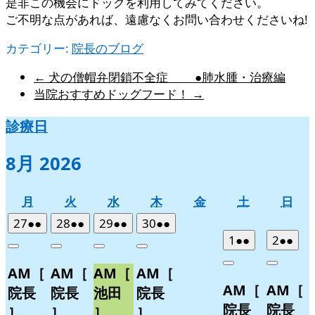
是非この機会にドックを利用してみてください。
ご不明な点があれば、遠慮なくお問い合わせくださいね!
カテゴリー:
院長のブログ
←
犬の僧帽弁閉鎖不全症 ●肺水腫・治療編
当院おすすめドッグフード！
→
診療日
8月 2026
月
火
水
木
金
土
日
月
火
水
木
金
土
日
曜
曜
曜
曜
曜
曜
曜
2026
(2
2026
(2
2026
(2
2026
(2
27
●●
28
●●
29
●●
30
●●
日
日
日
日
日
日
日
年
件
年
件
年
件
年
件
2026
(2
2026
(2
1
●●
2
●●
Close
Close
Close
Close
7
の
7
の
7
の
7
の
年
件
年
件
Close
Close
AM［
AM［
AM［
AM［
月
月
月
月
イ
イ
イ
イ
8
の
8
の
AM［
AM［
27
28
29
30
月
月
ベ
ベ
ベ
ベ
イ
イ
院長
院長
池田
院長
日
日
日
日
1
2
ン
ン
ン
ン
ベ
ベ
院長
院長
］
］
］
］