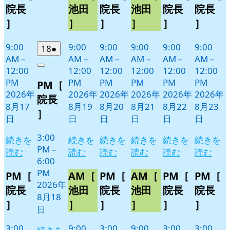
17
19
20
21
22
23
ベ
ベ
ベ
ベ
ベ
ベ
院長
池田
院長
池田
院長
院長
日
日
日
日
日
日
ン
ン
ン
ン
ン
ン
］
］
］
］
］
］
ト)
ト)
ト)
ト)
ト)
ト)
9:00
9:00
9:00
9:00
9:00
9:00
2026
(1
18
●
AM
–
AM
–
AM
–
AM
–
AM
–
AM
–
年
件
12:00
12:00
12:00
12:00
12:00
12:00
Close
8
の
PM
PM
PM
PM
PM
PM
PM［
月
イ
2026年
2026年
2026年
2026年
2026年
2026年
18
ベ
院長
8月17
8月19
8月20
8月21
8月22
8月23
日
ン
］
日
日
日
日
日
日
ト)
3:00
続きを
続きを
続きを
続きを
続きを
続きを
PM
–
読む
読む
読む
読む
読む
読む
6:00
PM
PM［
AM［
PM［
AM［
PM［
PM［
2026年
院長
池田
院長
池田
院長
院長
8月18
］
］
］
］
］
］
日
3:00
9:00
3:00
9:00
3:00
3:00