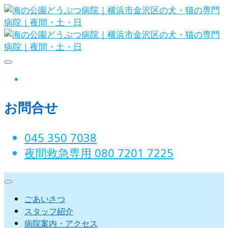
Skip
to
content
海の公園どうぶつ病院｜横浜市金沢
instagram
区の犬・猫の専門病院｜夜間・土・
お問合せ
日
045 350 7038‬
夜間救急専用 080 7201 7225‬
ごあいさつ
スタッフ紹介
病院案内・アクセス