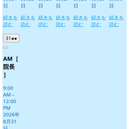
日
日
日
日
日
日
日
続きを
続きを
続きを
続きを
続きを
続きを
続きを
読む
読む
読む
読む
読む
読む
読む
2026
(2
31
●●
年
件
Close
8
の
AM［
月
イ
31
ベ
院長
日
ン
］
ト)
9:00
AM
–
12:00
PM
2026年
8月31
日