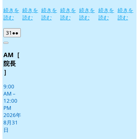
続きを
続きを
続きを
続きを
続きを
続きを
続きを
読む
読む
読む
読む
読む
読む
読む
2026
(2
31
●●
年
件
Close
8
の
AM［
月
イ
31
ベ
院長
日
ン
］
ト)
9:00
AM
–
12:00
PM
2026年
8月31
日