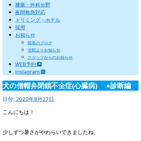
腫瘍・外科分野
夜間救急対応
トリミング・ホテル
採用
お知らせ
院長のブログ
当院よりお知らせ
スタッフからのお知らせ
WEB予約
instagram
犬の僧帽弁閉鎖不全症(心臓病) ●診断編
日付:
2020年8月27日
こんにちは！
少しずつ暑さがやわらいできましたね。