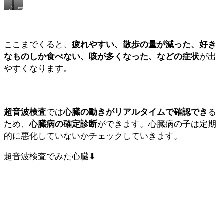
心
気
臓
管
の
の
拡
挙
ここまでくると、
疲れやすい、散歩の量が減った、好き
大
上
なものしか食べない、咳が多くなった、などの症状
が出
やすくなります。
超音波検査
では
心臓の動きがリアルタイムで確認でき
る
ため、
心臓病の確定診断
ができます。心臓病の子は定期
的に悪化していないかチェックしていきます。
超音波検査でみた心臓⬇︎