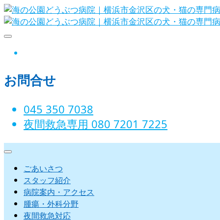
Skip
to
content
海の公園どうぶつ病院｜横浜市金沢
instagram
お問合せ
045 350 7038‬
夜間救急専用 080 7201 7225‬
ごあいさつ
スタッフ紹介
病院案内・アクセス
腫瘍・外科分野
夜間救急対応