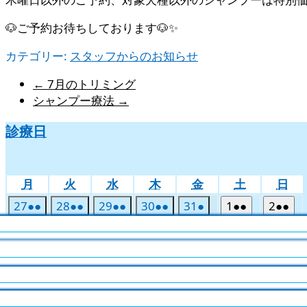
🐶ご予約お待ちしております🐶✨
カテゴリー:
スタッフからのお知らせ
←
7月のトリミング
シャンプー療法
→
診療日
月
火
水
木
金
土
日
月
火
水
木
金
土
日
曜
曜
曜
曜
曜
曜
曜
2026
(2
2026
(2
2026
(2
2026
(2
2026
(1
2026
(2
2026
(2
27
●●
28
●●
29
●●
30
●●
31
●
1
●●
2
●●
日
日
日
日
日
日
日
年
件
年
件
年
件
年
件
年
件
年
件
年
件
2026
(2
8
●●
2026
(2
2026
(2
2026
(2
2026
(2
2026
(2
2026
(2
3
●●
4
●●
5
●●
6
●●
7
●●
9
●●
7
の
7
の
7
の
7
の
7
の
8
の
8
の
年
件
年
件
年
件
年
件
年
件
年
件
年
件
 ］
 ］
 ］
 ］
 ］
 ］
 ］
月
月
月
月
月
月
月
イ
イ
イ
イ
イ
イ
イ
2026
(2
2026
2026
(2
2026
(2
2026
(1
2026
(2
202
(2
10
●●
11
12
●●
13
●●
14
●
15
●●
16
●●
8
の
8
の
8
の
8
の
8
の
8
の
8
の
27
28
29
30
31
1
2
ベ
ベ
ベ
ベ
ベ
ベ
ベ
年
件
年
年
件
年
件
年
件
年
件
年
件
 ］
 ］
 ］
 ］
 ］
 ］
 ］
月
イ
月
月
月
月
月
月
–
–
–
–
–
–
–
12:00 PM
12:00 PM
12:00 PM
12:00 PM
12:00 PM
12:00 PM
12:00 PM
イ
イ
イ
イ
イ
イ
2026
(2
2026
(1
2026
(2
2026
(2
2026
(2
2026
(2
202
(2
17
●●
18
●
19
●●
20
●●
21
●●
22
●●
23
●●
日
日
日
日
日
日
日
ン
ン
ン
ン
ン
ン
ン
8
の
8
8
の
8
の
8
の
8
の
8
の
7月27日
7月28日
7月29日
7月30日
7月31日
8月1日
8月2日
8
ベ
3
4
5
6
7
9
年
ベ
件
年
ベ
件
年
ベ
件
年
ベ
件
年
ベ
件
年
件
年
ベ
件
 ］
 ］
 ］
グのみ
 ］
 ］
–
12:00 PM
ト)
ト)
ト)
ト)
ト)
ト)
ト)
月
2026
(2
月
2026
(2
月
2026
(2
月
2026
(2
月
2026
(2
月
2026
(2
月
202
(2
–
–
–
–
–
–
12:00 PM
12:00 PM
12:00 PM
12:00 PM
12:00 PM
12:00 PM
24
●●
イ
25
●●
26
●●
イ
27
●●
イ
28
●●
イ
29
●●
イ
30
●●
イ