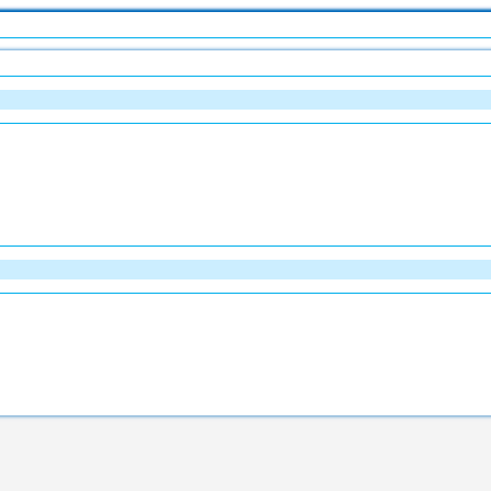
)
)
)