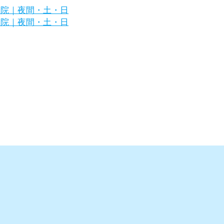
区の犬・猫の専門病院｜夜間・土・日