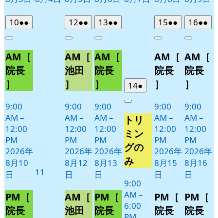
2026
(2
2026
(2
2026
(2
2026
(2
2026
(2
10
●●
12
●●
13
●●
15
●●
16
●●
年
件
年
件
年
件
年
件
年
件
Close
Close
Close
Close
Close
8
の
8
の
8
の
8
の
8
の
AM［
AM［
AM［
AM［
AM［
月
月
月
月
月
イ
イ
イ
イ
イ
10
12
13
15
16
ベ
ベ
ベ
ベ
ベ
院長
池田
院長
院長
院長
日
日
日
日
日
ン
ン
ン
ン
ン
］
］
］
］
］
2026
(1
14
●
ト)
ト)
ト)
ト)
ト)
年
件
9:00
9:00
9:00
9:00
9:00
Close
8
の
AM
–
AM
–
AM
–
AM
–
AM
–
トリ
月
イ
12:00
12:00
12:00
12:00
12:00
14
ベ
ミン
PM
PM
PM
PM
PM
日
ン
グの
2026年
2026年
2026年
2026年
2026年
ト)
み
8月10
8月12
8月13
8月15
8月16
2026
11
日
日
日
日
日
年
9:00
AM
–
8
PM［
AM［
PM［
PM［
PM［
6:00
月
院長
池田
院長
院長
院長
PM
11