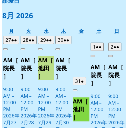
診療日
8月 2026
月
火
水
木
金
土
日
月
火
水
木
金
土
日
曜
曜
曜
曜
曜
曜
曜
2026
(2
2026
(2
2026
(2
2026
(2
27
●●
28
●●
29
●●
30
●●
日
日
日
日
日
日
日
年
件
年
件
年
件
年
件
2026
(2
2026
(2
1
●●
2
●●
Close
Close
Close
Close
7
の
7
の
7
の
7
の
年
件
年
件
Close
Close
AM［
AM［
AM［
AM［
月
月
月
月
イ
イ
イ
イ
8
の
8
の
AM［
AM［
27
28
29
30
月
月
ベ
ベ
ベ
ベ
イ
イ
院長
院長
池田
院長
日
日
日
日
1
2
ン
ン
ン
ン
ベ
ベ
院長
院長
］
］
］
］
日
日
ト)
ト)
ト)
ト)
ン
ン
2026
(1
31
●
］
］
年
件
ト)
ト)
9:00
9:00
9:00
9:00
Close
7
の
AM
–
AM
–
AM
–
AM
–
9:00
9:00
AM［
月
イ
12:00
12:00
12:00
12:00
AM
–
AM
–
31
ベ
池田
PM
PM
PM
PM
12:00
12:00
日
ン
2026年
2026年
2026年
2026年
PM
PM
］
ト)
7月27
7月28
7月29
7月30
2026年
2026年