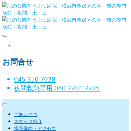
Skip
to
content
海の公園どうぶつ病院｜横浜市金沢
instagram
区の犬・猫の専門病院｜夜間・土・
お問合せ
日
045 350 7038‬
夜間救急専用 080 7201 7225‬
ごあいさつ
スタッフ紹介
病院案内・アクセス