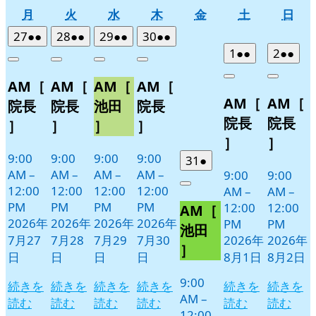
月
火
水
木
金
土
日
月
火
水
木
金
土
日
曜
曜
曜
曜
曜
曜
曜
2026
(2
2026
(2
2026
(2
2026
(2
27
●●
28
●●
29
●●
30
●●
日
日
日
日
日
日
日
年
件
年
件
年
件
年
件
2026
(2
2026
(2
1
●●
2
●●
Close
Close
Close
Close
7
の
7
の
7
の
7
の
年
件
年
件
Close
Close
AM［
AM［
AM［
AM［
月
月
月
月
イ
イ
イ
イ
8
の
8
の
AM［
AM［
27
28
29
30
月
月
ベ
ベ
ベ
ベ
イ
イ
院長
院長
池田
院長
日
日
日
日
1
2
ン
ン
ン
ン
ベ
ベ
院長
院長
］
］
］
］
日
日
ト)
ト)
ト)
ト)
ン
ン
］
］
ト)
ト)
9:00
9:00
9:00
9:00
2026
(1
31
●
AM
–
AM
–
AM
–
AM
–
9:00
9:00
年
件
12:00
12:00
12:00
12:00
Close
AM
–
AM
–
7
の
PM
PM
PM
PM
12:00
12:00
AM［
月
イ
2026年
2026年
2026年
2026年
PM
PM
31
ベ
池田
7月27
7月28
7月29
7月30
2026年
2026年
日
ン
］
日
日
日
日
8月1日
8月2日
ト)
9:00
続きを
続きを
続きを
続きを
続きを
続きを
AM
–
読む
読む
読む
読む
読む
読む
12:00