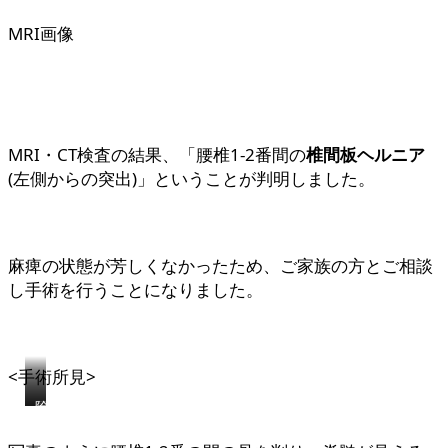
MRI画像
MRI・CT検査の結果、「腰椎1-2番間の
椎間板ヘルニア
(左側からの突出)」ということが判明しました。
麻痺の状態が芳しくなかったため、ご家族の方とご相談
し手術を行うことになりました。
<手術所見>
骨
除
を
去
削
し