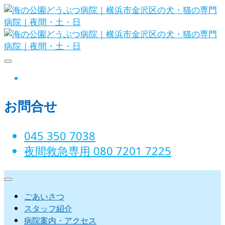
Skip
to
content
海の公園どうぶつ病院｜横浜市金沢
instagram
区の犬・猫の専門病院｜夜間・土・
お問合せ
日
045 350 7038‬
夜間救急専用 080 7201 7225‬
ごあいさつ
スタッフ紹介
病院案内・アクセス