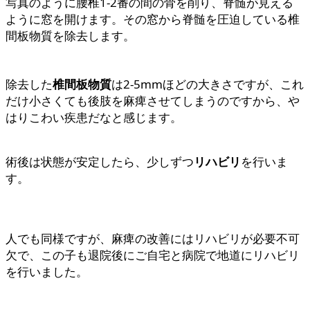
写真のように腰椎1-2番の間の骨を削り、脊髄が見える
っ
た
ように窓を開けます。その窓から脊髄を圧迫している椎
て
椎
間板物質を除去します。
脊
間
髄
板
を
物
露
質
除去した
椎間板物質
は2-5mmほどの大きさですが、これ
出
だけ小さくても後肢を麻痺させてしまうのですから、や
はりこわい疾患だなと感じます。
術後は状態が安定したら、少しずつ
リハビリ
を行いま
す。
人でも同様ですが、麻痺の改善にはリハビリが必要不可
欠で、この子も退院後にご自宅と病院で地道にリハビリ
を行いました。