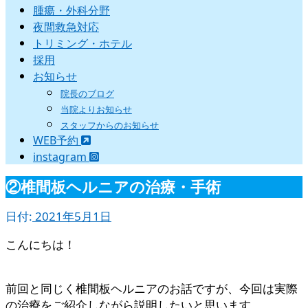
腫瘍・外科分野
夜間救急対応
トリミング・ホテル
採用
お知らせ
院長のブログ
当院よりお知らせ
スタッフからのお知らせ
WEB予約
instagram
②椎間板ヘルニアの治療・手術
日付:
2021年5月1日
こんにちは！
前回と同じく椎間板ヘルニアのお話ですが、今回は実際
の治療をご紹介しながら説明したいと思います。