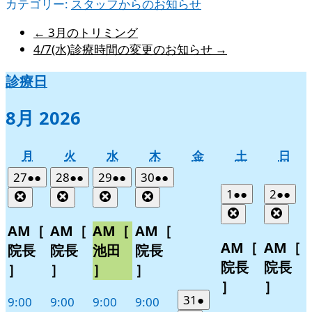
カテゴリー:
スタッフからのお知らせ
←
3月のトリミング
4/7(水)診療時間の変更のお知らせ
→
診療日
8月 2026
月
火
水
木
金
土
日
月
火
水
木
金
土
日
曜
曜
曜
曜
曜
曜
曜
2026
(2
2026
(2
2026
(2
2026
(2
27
●●
28
●●
29
●●
30
●●
日
日
日
日
日
日
日
年
件
年
件
年
件
年
件
2026
(2
2026
(2
1
●●
2
●●
Close
Close
Close
Close
7
の
7
の
7
の
7
の
年
件
年
件
Close
Clos
月
月
月
月
イ
イ
イ
イ
8
の
8
の
AM［
AM［
AM［
AM［
27
28
29
30
月
月
ベ
ベ
ベ
ベ
イ
イ
AM［
AM［
院長
院長
池田
院長
日
日
日
日
1
2
ン
ン
ン
ン
ベ
ベ
院長
院長
］
］
］
］
日
日
ト)
ト)
ト)
ト)
ン
ン
］
］
ト)
ト)
2026
(1
31
●
9:00
9:00
9:00
9:00