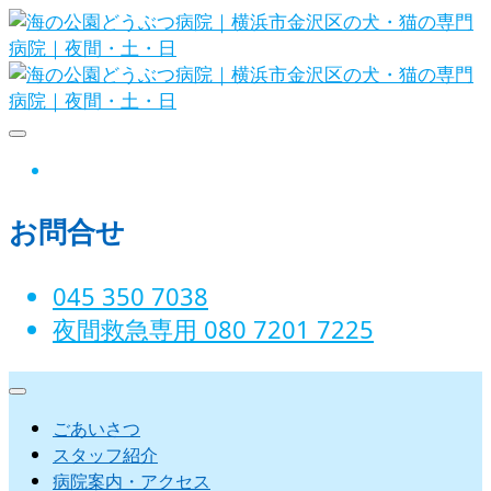
Skip
to
content
海の公園どうぶつ病院｜横浜市金沢
instagram
区の犬・猫の専門病院｜夜間・土・
お問合せ
日
045 350 7038‬
夜間救急専用 080 7201 7225‬
ごあいさつ
スタッフ紹介
病院案内・アクセス