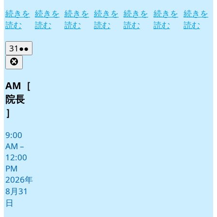
続きを
続きを
続きを
続きを
続きを
続きを
続きを
読む
読む
読む
読む
読む
読む
読む
2026
(2
31
●●
年
件
Close
8
の
月
イ
AM［
31
ベ
院長
日
ン
］
ト)
9:00
AM
–
12:00
PM
2026年
8月31
日