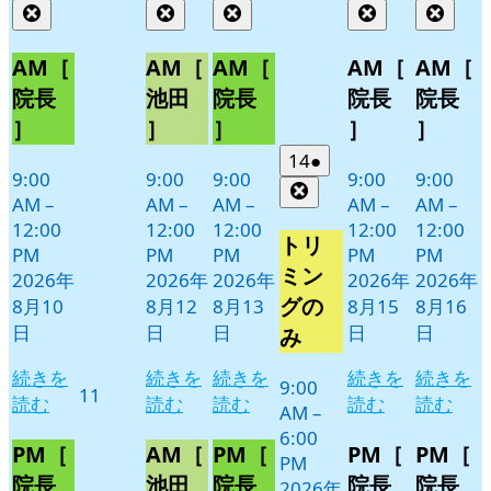
年
件
年
件
年
件
年
件
年
件
Close
Close
Close
Close
Clos
8
の
8
の
8
の
8
の
8
の
月
月
月
月
月
イ
イ
イ
イ
イ
AM［
AM［
AM［
AM［
AM［
10
12
13
15
16
ベ
ベ
ベ
ベ
ベ
院長
池田
院長
院長
院長
日
日
日
日
日
ン
ン
ン
ン
ン
］
］
］
］
］
ト)
ト)
ト)
ト)
ト)
2026
(1
14
●
9:00
9:00
9:00
9:00
9:00
年
件
Close
AM
–
AM
–
AM
–
AM
–
AM
–
8
の
12:00
12:00
12:00
12:00
12:00
月
イ
トリ
PM
PM
PM
PM
PM
14
ベ
ミン
2026年
2026年
2026年
2026年
2026年
日
ン
グの
8月10
8月12
8月13
8月15
8月16
ト)
日
日
日
日
日
み
続きを
続きを
続きを
続きを
続きを
9:00
2026
11
読む
読む
読む
読む
読む
AM
–
年
6:00
8
PM［
AM［
PM［
PM［
PM［
PM
月
院長
池田
院長
院長
院長
2026年