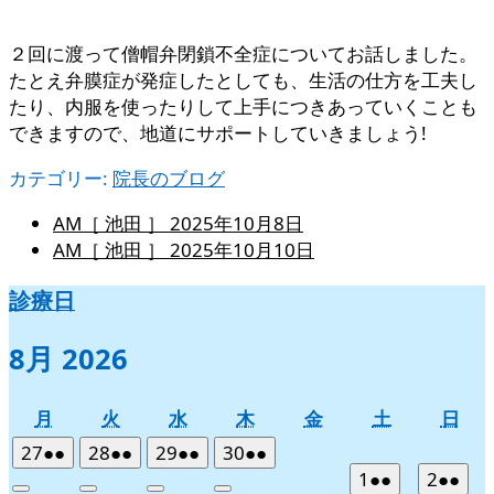
２回に渡って僧帽弁閉鎖不全症についてお話しました。
たとえ弁膜症が発症したとしても、生活の仕方を工夫し
たり、内服を使ったりして上手につきあっていくことも
できますので、地道にサポートしていきましょう!
カテゴリー:
院長のブログ
AM［ 池田 ］
2025年10月8日
AM［ 池田 ］
2025年10月10日
診療日
8月 2026
月
火
水
木
金
土
日
月
火
水
木
金
土
日
曜
曜
曜
曜
曜
曜
曜
2026
(2
2026
(2
2026
(2
2026
(2
27
●●
28
●●
29
●●
30
●●
日
日
日
日
日
日
日
年
件
年
件
年
件
年
件
2026
(2
2026
(2
1
●●
2
●●