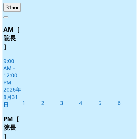
2026
(2
31
●●
年
件
Close
8
の
AM［
月
イ
31
ベ
院長
日
ン
］
ト)
9:00
AM
–
12:00
PM
2026年
8月31
2026
2026
2026
2026
2026
2026
1
2
3
4
5
6
日
年
年
年
年
年
年
9
9
9
9
9
9
PM［
月
月
月
月
月
月
院長
1
2
3
4
5
6
］
日
日
日
日
日
日