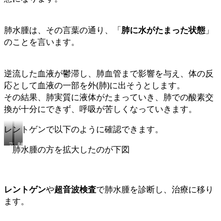
肺水腫は、その言葉の通り、「
肺に水がたまった状態
」
のことを言います。
逆流した血液が鬱滞し、肺血管まで影響を与え、体の反
応として血液の一部を外(肺)に出そうとします。
その結果、肺実質に液体がたまっていき、肺での酸素交
換が十分にできず、呼吸が苦しくなっていきます。
レントゲンで以下のように確認できます。
正
肺
肺水腫の方を拡大したのが下図
常
水
腫
レントゲン
や
超音波検査
で肺水腫を診断し、治療に移り
ます。