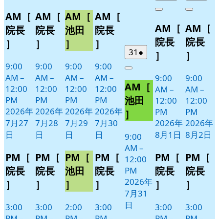
Close
Close
Close
Close
7
の
7
の
7
の
7
の
年
件
年
件
Close
Close
AM［
AM［
AM［
AM［
月
月
月
月
イ
イ
イ
イ
8
の
8
の
AM［
AM［
27
28
29
30
月
月
ベ
ベ
ベ
ベ
イ
イ
院長
院長
池田
院長
日
日
日
日
1
2
ン
ン
ン
ン
ベ
ベ
院長
院長
］
］
］
］
日
日
ト)
ト)
ト)
ト)
ン
ン
2026
(1
31
●
］
］
年
件
ト)
ト)
9:00
9:00
9:00
9:00
Close
7
の
AM
–
AM
–
AM
–
AM
–
9:00
9:00
AM［
月
イ
12:00
12:00
12:00
12:00
AM
–
AM
–
31
ベ
池田
PM
PM
PM
PM
12:00
12:00
日
ン
2026年
2026年
2026年
2026年
PM
PM
］
ト)
7月27
7月28
7月29
7月30
2026年
2026年
日
日
日
日
8月1日
8月2日
9:00
AM
–
PM［
PM［
PM［
PM［
PM［
PM［
12:00
院長
院長
池田
院長
院長
院長
PM
2026年
］
］
］
］
］
］
7月31
日
3:00
3:00
2:00
3:00
3:00
3:00
PM
–
PM
–
PM
–
PM
–
PM
–
PM
–