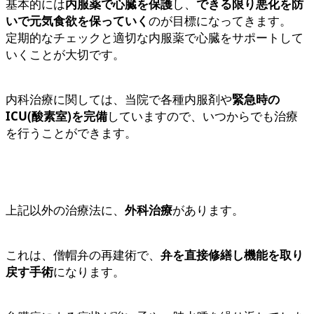
基本的には
内服薬で心臓を保護
し、
できる限り悪化を防
いで元気食欲を保っていく
のが目標になってきます。
定期的なチェックと適切な内服薬で心臓をサポートして
いくことが大切です。
内科治療に関しては、当院で各種内服剤や
緊急時の
ICU(酸素室)を完備
していますので、いつからでも治療
を行うことができます。
上記以外の治療法に、
外科治療
があります。
これは、僧帽弁の再建術で、
弁を直接修繕し機能を取り
戻す手術
になります。