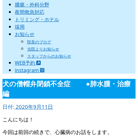
腫瘍・外科分野
夜間救急対応
トリミング・ホテル
採用
お知らせ
院長のブログ
当院よりお知らせ
スタッフからのお知らせ
WEB予約
instagram
犬の僧帽弁閉鎖不全症 ●肺水腫・治療
編
日付:
2020年9月11日
こんにちは！
今回は前回の続きで、心臓病のお話をします。