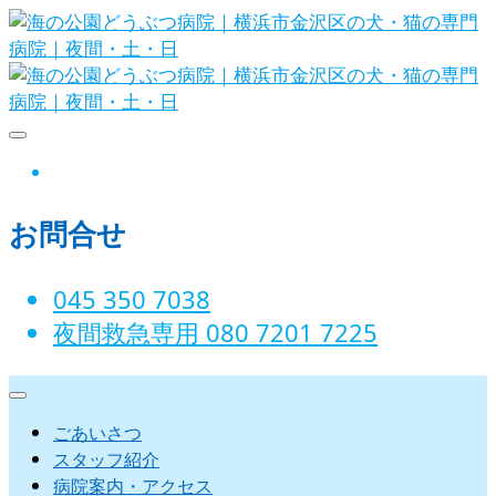
Skip
to
content
海の公園どうぶつ病院｜横浜市金沢
instagram
区の犬・猫の専門病院｜夜間・土・
お問合せ
日
045 350 7038‬
夜間救急専用 080 7201 7225‬
ごあいさつ
スタッフ紹介
病院案内・アクセス