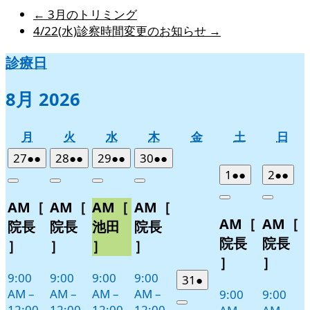
←
3月のトリミング
4/22(水)診察時間変更のお知らせ
→
診療日
8月 2026
月
火
水
木
金
土
日
月
火
水
木
金
土
日
曜
曜
曜
曜
曜
曜
曜
2026
(2
2026
(2
2026
(2
2026
(2
27
●●
28
●●
29
●●
30
●●
日
日
日
日
日
日
日
年
件
年
件
年
件
年
件
2026
(2
2026
(2
1
●●
2
●●
Close
Close
Close
Close
7
の
7
の
7
の
7
の
年
件
年
件
Close
Close
AM［
AM［
AM［
AM［
月
月
月
月
イ
イ
イ
イ
8
の
8
の
AM［
AM［
27
28
29
30
月
月
ベ
ベ
ベ
ベ
イ
イ
院長
院長
池田
院長
日
日
日
日
1
2
ン
ン
ン
ン
ベ
ベ
院長
院長
］
］
］
］
日
日
ト)
ト)
ト)
ト)
ン
ン
］
］
ト)
ト)
9:00
9:00
9:00
9:00
2026
(1
31
●
AM
–
AM
–
AM
–
AM
–
9:00
9:00
年
件
12:00
12:00
12:00
12:00
Close