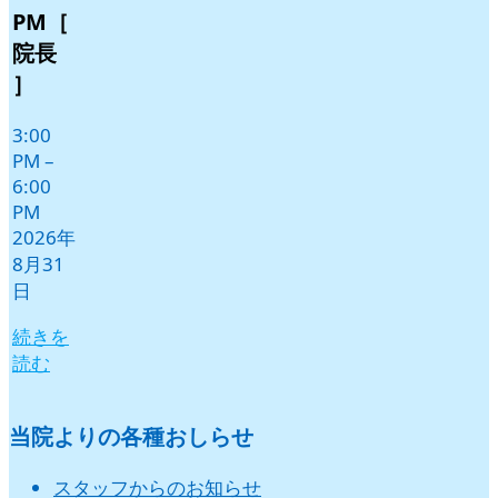
9
9
9
9
9
9
PM［
月
月
月
月
月
月
院長
1
2
3
4
5
6
］
日
日
日
日
日
日
3:00
PM
–
6:00
PM
2026年
8月31
日
続きを
読む
当院よりの各種おしらせ
スタッフからのお知らせ