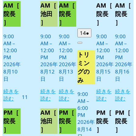
AM［
AM［
AM［
AM［
AM［
月
月
月
月
月
イ
イ
イ
イ
イ
10
12
13
15
16
ベ
ベ
ベ
ベ
ベ
院長
池田
院長
院長
院長
日
日
日
日
日
ン
ン
ン
ン
ン
］
］
］
］
］
ト)
ト)
ト)
ト)
ト)
2026
(1
14
●
9:00
9:00
9:00
9:00
9:00
年
件
AM
–
AM
–
AM
–
AM
–
AM
–
Close
8
の
12:00
12:00
12:00
12:00
12:00
トリ
月
イ
PM
PM
PM
PM
PM
14
ベ
ミン
2026年
2026年
2026年
2026年
2026年
日
ン
グの
8月10
8月12
8月13
8月15
8月16
ト)
日
日
日
日
日
み
続きを
続きを
続きを
続きを
続きを
9:00
2026
11
読む
読む
読む
読む
読む
AM
–
年
6:00
8
PM［
AM［
PM［
PM［
PM［
PM
月
院長
池田
院長
院長
院長
2026年
11
］
］
］
］
］
8月14
日