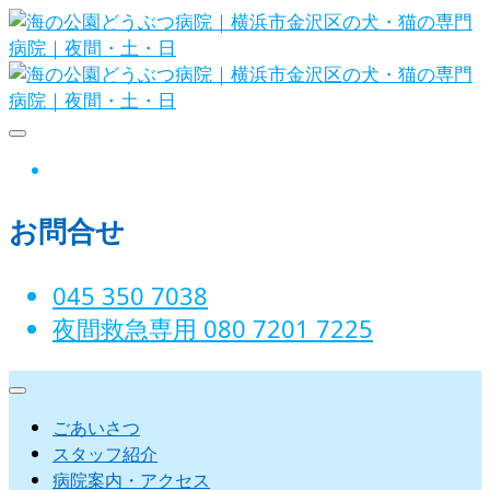
Skip
to
content
海の公園どうぶつ病院｜横浜市金沢
instagram
区の犬・猫の専門病院｜夜間・土・
お問合せ
日
045 350 7038‬
夜間救急専用 080 7201 7225‬
ごあいさつ
スタッフ紹介
病院案内・アクセス