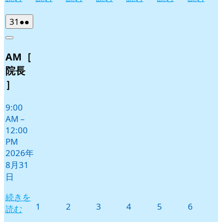
2026
(2
31
●●
年
件
Close
8
の
AM［
月
イ
31
ベ
院長
日
ン
］
ト)
9:00
AM
–
12:00
PM
2026年
8月31
日
続きを
2026
2026
2026
2026
2026
2026
1
2
3
4
5
6
読む
年
年
年
年
年
年