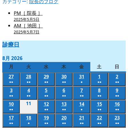
カテゴリー:
院長のブログ
PM［ 院長 ］
2025年5月5日
AM［ 池田 ］
2025年5月7日
診療日
8月 2026
月
月
火
火
水
水
木
木
金
金
土
土
日
日
曜
曜
曜
曜
曜
曜
曜
27
2026
28
2026
29
2026
30
2026
31
2026
1
2026
2
202
日
日
日
日
日
日
日
●●
●●
●●
●●
●
●●
●●
年
年
年
年
年
年
年
(2
(2
(2
(2
(1
(2
(2
3
2026
4
2026
5
2026
6
2026
7
2026
8
2026
9
202
7
7
7
7
7
8
8
件
件
件
件
件
件
件
●●
●●
●●
●●
●●
●●
●●
年
年
年
年
年
年
年
月
月
月
月
月
月
月
(2
(2
(2
(2
(2
(2
(2
の
の
の
の
の
の
の
11
2026
10
2026
12
2026
13
2026
14
2026
15
2026
16
202
8
8
8
8
8
8
8
27
28
29
30
31
1
2
件
件
件
件
件
件
件
●●
●●
●●
●
●●
●●
イ
イ
イ
イ
イ
イ
イ
年
年
年
年
年
年
年
月
月
月
月
月
月
月
日
日
日
日
日
日
日
(2
(2
(2
(1
(2
(2
の
の
の
の
の
の
の
ベ
ベ
ベ
ベ
ベ
ベ
ベ
17
2026
18
8
2026
19
2026
20
2026
21
2026
22
2026
23
202
8
8
8
8
8
8
3
4
5
6
7
8
9
件
件
件
件
件
件
●●
●
●●
●●
●●
●●
●●
イ
イ
イ
イ
イ
イ
イ
ン
ン
ン
ン
ン
ン
ン
年
月
年
年
年
年
年
年
月
月
月
月
月
月
日
日
日
日
日
日
日