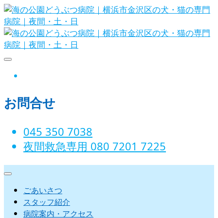
Skip
to
content
海の公園どうぶつ病院｜横浜市金沢
instagram
区の犬・猫の専門病院｜夜間・土・
お問合せ
日
045 350 7038‬
夜間救急専用 080 7201 7225‬
ごあいさつ
スタッフ紹介
病院案内・アクセス