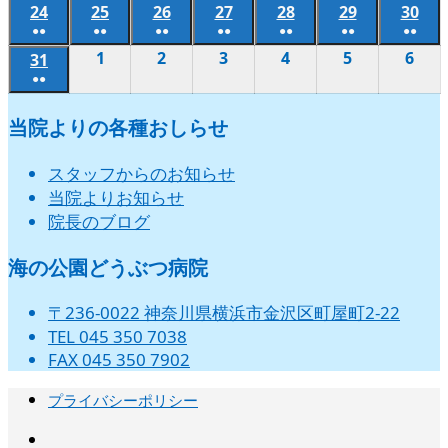
(2
(1
(2
(2
(2
(2
(2
の
の
の
の
の
の
ベ
ベ
ベ
ベ
ベ
ベ
ベ
24
2026
25
2026
26
2026
27
2026
28
2026
29
2026
30
202
ト)
ト)
ト)
ト)
ト)
ト)
ト)
8
11
8
8
8
8
8
8
10
12
13
14
15
16
件
件
件
件
件
件
件
●●
●●
●●
●●
●●
●●
●●
イ
イ
イ
イ
イ
イ
ン
ン
ン
ン
ン
ン
ン
年
年
年
年
年
年
年
月
日
月
月
月
月
月
月
日
日
日
日
日
日
(2
(2
(2
(2
(2
(2
(2
の
の
の
の
の
の
の
1
2026
2
2026
3
2026
4
2026
5
2026
6
202
ベ
ベ
ベ
ベ
ベ
ベ
31
2026
ト)
ト)
ト)
ト)
ト)
ト)
ト)
8
8
8
8
8
8
8
17
18
19
20
21
22
23
件
件
件
件
件
件
件
●●
イ
イ
イ
イ
イ
イ
イ
年
年
年
年
年
年
ン
ン
ン
ン
ン
ン
年
月
月
月
月
月
月
月
日
日
日
日
日
日
日
(2
の
の
の
の
の
の
の
ベ
ベ
ベ
ベ
ベ
ベ
ベ
9
9
9
9
9
9
ト)
ト)
ト)
ト)
ト)
ト)
8
24
25
26
27
28
29
30
当院よりの各種おしらせ
件
イ
イ
イ
イ
イ
イ
イ
ン
ン
ン
ン
ン
ン
ン
月
月
月
月
月
月
月
日
日
日
日
日
日
日
の
ベ
ベ
ベ
ベ
ベ
ベ
ベ
ト)
ト)
ト)
ト)
ト)
ト)
ト)
1
2
3
4
5
6
31
スタッフからのお知らせ
イ
ン
ン
ン
ン
ン
ン
ン
日
日
日
日
日
日
日
当院よりお知らせ
ベ
ト)
ト)
ト)
ト)
ト)
ト)
ト)
院長のブログ
ン
ト)
海の公園どうぶつ病院
〒236-0022 神奈川県横浜市金沢区町屋町2-22
TEL 045 350 7038
FAX 045 350 7902
プライバシーポリシー
instagram