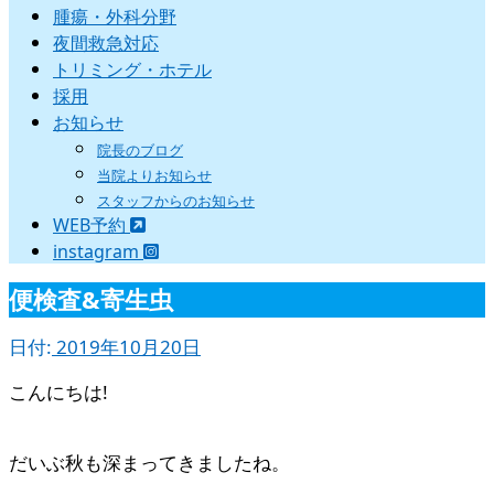
腫瘍・外科分野
夜間救急対応
トリミング・ホテル
採用
お知らせ
院長のブログ
当院よりお知らせ
スタッフからのお知らせ
WEB予約
instagram
便検査&寄生虫
日付:
2019年10月20日
こんにちは!
だいぶ秋も深まってきましたね。