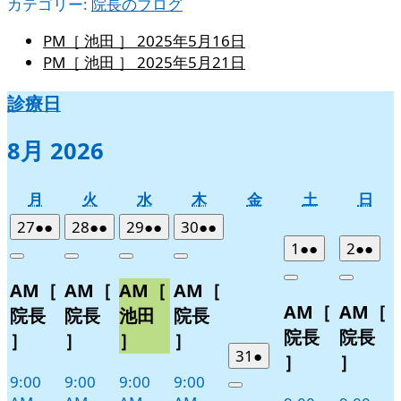
カテゴリー:
院長のブログ
PM［ 池田 ］
2025年5月16日
PM［ 池田 ］
2025年5月21日
診療日
8月 2026
月
火
水
木
金
土
日
月
火
水
木
金
土
日
曜
曜
曜
曜
曜
曜
曜
2026
(2
2026
(2
2026
(2
2026
(2
27
●●
28
●●
29
●●
30
●●
日
日
日
日
日
日
日
年
件
年
件
年
件
年
件
2026
(2
2026
(2
1
●●
2
●●
Close
Close
Close
Close
7
の
7
の
7
の
7
の
年
件
年
件
Close
Close
AM［
AM［
AM［
AM［
月
月
月
月
イ
イ
イ
イ
8
の
8
の
AM［
AM［
27
28
29
30
月
月
ベ
ベ
ベ
ベ
イ
イ
院長
院長
池田
院長
日
日
日
日
1
2
ン
ン
ン
ン
ベ
ベ
院長
院長
］
］
］
］
日
日
ト)
ト)
ト)
ト)
ン
ン
2026
(1
31
●
］
］
年
件
ト)
ト)
9:00
9:00
9:00
9:00
Close
7
の