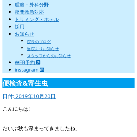
腫瘍・外科分野
夜間救急対応
トリミング・ホテル
採用
お知らせ
院長のブログ
当院よりお知らせ
スタッフからのお知らせ
WEB予約
instagram
便検査&寄生虫
日付:
2019年10月20日
こんにちは!
だいぶ秋も深まってきましたね。