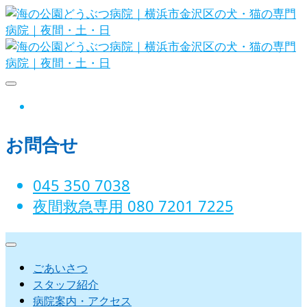
Skip
to
content
海の公園どうぶつ病院｜横浜市金沢
instagram
区の犬・猫の専門病院｜夜間・土・
お問合せ
日
045 350 7038‬
夜間救急専用 080 7201 7225‬
ごあいさつ
スタッフ紹介
病院案内・アクセス