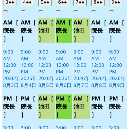
2026
(2
2026
(2
2026
(2
2026
(2
2026
(2
2026
(2
2026
(2
3
●●
4
●●
5
●●
6
●●
7
●●
8
●●
9
●●
年
件
年
件
年
件
年
件
年
件
年
件
年
件
Close
Close
Close
Close
Close
Close
Close
8
の
8
の
8
の
8
の
8
の
8
の
8
の
AM［
AM［
AM［
AM［
AM［
AM［
AM［
月
月
月
月
月
月
月
イ
イ
イ
イ
イ
イ
イ
3
4
5
6
7
8
9
ベ
ベ
ベ
ベ
ベ
ベ
ベ
院長
院長
池田
院長
池田
院長
院長
日
日
日
日
日
日
日
ン
ン
ン
ン
ン
ン
ン
］
］
］
］
］
］
］
ト)
ト)
ト)
ト)
ト)
ト)
ト)
9:00
9:00
9:00
9:00
9:00
9:00
9:00
AM
–
AM
–
AM
–
AM
–
AM
–
AM
–
AM
–
12:00
12:00
12:00
12:00
12:00
12:00
12:00
PM
PM
PM
PM
PM
PM
PM
2026年
2026年
2026年
2026年
2026年
2026年
2026年
8月3日
8月4日
8月5日
8月6日
8月7日
8月8日
8月9日
PM［
PM［
AM［
PM［
AM［
PM［
PM［
院長
院長
池田
院長
池田
院長
院長
］
］
］
］
］
］
］
3:00
3:00
9:00
3:00
9:00
3:00
3:00