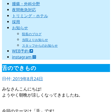
腫瘍・外科分野
夜間救急対応
トリミング・ホテル
採用
お知らせ
院長のブログ
当院よりお知らせ
スタッフからのお知らせ
WEB予約
instagram
舌のできもの
日付:
2019年8月24日
みなさんこんにちは!
ようやく朝晩が涼しくなってきましたね。
今回のテーマは「舌」です!