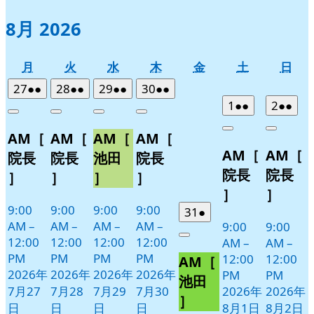
8月 2026
月
火
水
木
金
土
日
月
火
水
木
金
土
日
曜
曜
曜
曜
曜
曜
曜
2026
(2
2026
(2
2026
(2
2026
(2
27
●●
28
●●
29
●●
30
●●
日
日
日
日
日
日
日
年
件
年
件
年
件
年
件
2026
(2
2026
(2
1
●●
2
●●
Close
Close
Close
Close
7
の
7
の
7
の
7
の
年
件
年
件
Close
Close
AM［
AM［
AM［
AM［
月
月
月
月
イ
イ
イ
イ
8
の
8
の
AM［
AM［
27
28
29
30
月
月
ベ
ベ
ベ
ベ
イ
イ
院長
院長
池田
院長
日
日
日
日
1
2
ン
ン
ン
ン
ベ
ベ
院長
院長
］
］
］
］
日
日
ト)
ト)
ト)
ト)
ン
ン
］
］
ト)
ト)
9:00
9:00
9:00
9:00
2026
(1
31
●
AM
–
AM
–
AM
–
AM
–
9:00
9:00
年
件
12:00
12:00
12:00
12:00
Close
AM
–
AM
–
7
の
PM
PM
PM
PM
12:00
12:00
AM［
月
イ
2026年
2026年
2026年
2026年
PM
PM
31
ベ
池田
7月27
7月28
7月29
7月30
2026年
2026年
日
ン
］
日
日
日
日
8月1日
8月2日
ト)