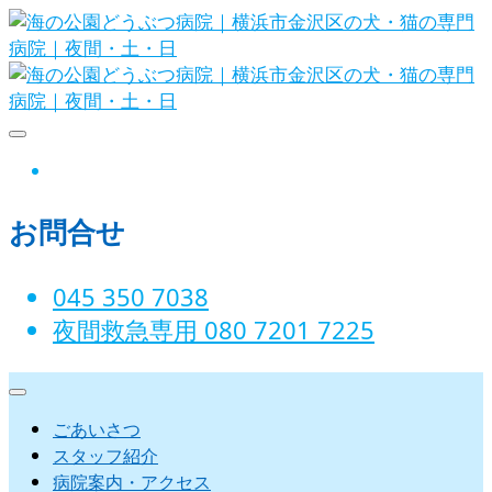
Skip
to
content
海の公園どうぶつ病院｜横浜市金沢
instagram
区の犬・猫の専門病院｜夜間・土・
お問合せ
日
045 350 7038‬
夜間救急専用 080 7201 7225‬
ごあいさつ
スタッフ紹介
病院案内・アクセス