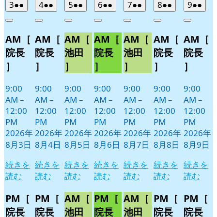
2026
(2
2026
(2
2026
(2
2026
(2
2026
(2
2026
(2
2026
(2
3
●●
4
●●
5
●●
6
●●
7
●●
8
●●
9
●●
年
件
年
件
年
件
年
件
年
件
年
件
年
件
Close
Close
Close
Close
Close
Close
Close
8
の
8
の
8
の
8
の
8
の
8
の
8
の
AM［
AM［
AM［
AM［
AM［
AM［
AM［
月
月
月
月
月
月
月
イ
イ
イ
イ
イ
イ
イ
3
4
5
6
7
8
9
ベ
ベ
ベ
ベ
ベ
ベ
ベ
院長
院長
池田
院長
池田
院長
院長
日
日
日
日
日
日
日
ン
ン
ン
ン
ン
ン
ン
］
］
］
］
］
］
］
ト)
ト)
ト)
ト)
ト)
ト)
ト)
9:00
9:00
9:00
9:00
9:00
9:00
9:00
AM
–
AM
–
AM
–
AM
–
AM
–
AM
–
AM
–
12:00
12:00
12:00
12:00
12:00
12:00
12:00
PM
PM
PM
PM
PM
PM
PM
2026年
2026年
2026年
2026年
2026年
2026年
2026年
8月3日
8月4日
8月5日
8月6日
8月7日
8月8日
8月9日
続きを
続きを
続きを
続きを
続きを
続きを
続きを
読む
読む
読む
読む
読む
読む
読む
PM［
PM［
AM［
PM［
AM［
PM［
PM［
院長
院長
池田
院長
池田
院長
院長