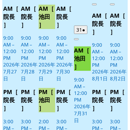
Close
Close
Close
Close
7
の
7
の
7
の
7
の
年
件
年
件
Close
Close
AM［
AM［
AM［
AM［
月
月
月
月
イ
イ
イ
イ
8
の
8
の
AM［
AM［
27
28
29
30
月
月
ベ
ベ
ベ
ベ
イ
イ
院長
院長
池田
院長
日
日
日
日
1
2
ン
ン
ン
ン
ベ
ベ
院長
院長
］
］
］
］
日
日
ト)
ト)
ト)
ト)
ン
ン
2026
(1
31
●
］
］
年
件
ト)
ト)
9:00
9:00
9:00
9:00
Close
7
の
AM
–
AM
–
AM
–
AM
–
9:00
9:00
AM［
月
イ
12:00
12:00
12:00
12:00
AM
–
AM
–
31
ベ
池田
PM
PM
PM
PM
12:00
12:00
日
ン
2026年
2026年
2026年
2026年
PM
PM
］
ト)
7月27
7月28
7月29
7月30
2026年
2026年
日
日
日
日
8月1日
8月2日
9:00
AM
–
PM［
PM［
PM［
PM［
PM［
PM［
12:00
院長
院長
池田
院長
院長
院長
PM
2026年
］
］
］
］
］
］
7月31
日
3:00
3:00
2:00
3:00
3:00
3:00
PM
–
PM
–
PM
–
PM
–
PM
–
PM
–