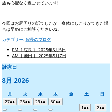
族も心配なく過ごせています!
今回はお尻周りの話でしたが、身体にしこりができた場
合は早めにご相談くださいね。
カテゴリー:
院長のブログ
PM［ 院長 ］
2025年5月5日
AM［ 池田 ］
2025年5月7日
診療日
8月 2026
月
火
水
木
金
土
日
月
火
水
木
金
土
日
曜
曜
曜
曜
曜
曜
曜
2026
(2
2026
(2
2026
(2
2026
(2
27
●●
28
●●
29
●●
30
●●
日
日
日
日
日
日
日
年
件
年
件
年
件
年
件
2026
(2
2026
(2
1
●●
2
●●