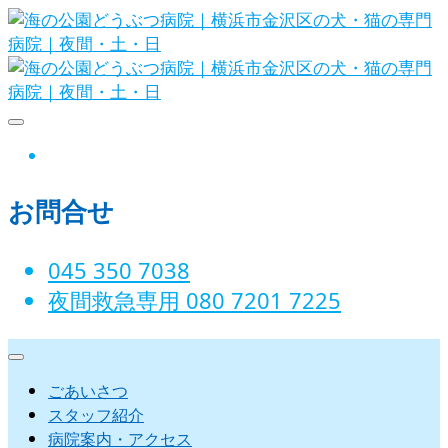
Skip
to
content
海の公園どうぶつ病院｜横浜市金沢
instagram
区の犬・猫の専門病院｜夜間・土・
お問合せ
日
045 350 7038‬
夜間救急専用 080 7201 7225‬
ごあいさつ
スタッフ紹介
病院案内・アクセス