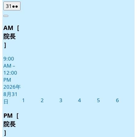
2026
(2
31
●●
年
件
Close
8
の
AM［
月
イ
31
ベ
院長
日
ン
］
ト)
9:00
AM
–
12:00
PM
2026年
8月31
2026
2026
2026
2026
2026
2026
1
2
3
4
5
6
日
年
年
年
年
年
年
9
9
9
9
9
9
PM［
月
月
月
月
月
月
院長
1
2
3
4
5
6
］
日
日
日
日
日
日