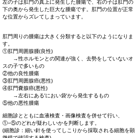
左の子は肛門の真上に発生した腫瘍で、右の子は肛門の
下の奥から発生した巨大な腫瘍です。肛門の位置が正常
な位置からズレてしまっています。
肛門周りの腫瘍は大きく分類すると以下のようになりま
す。
①肛門周囲腺腫(良性)
→性ホルモンとの関連が強く、去勢をしていないオ
スの子で多いもの
②他の良性腫瘍
③肛門周囲腺癌(悪性)
④肛門嚢腺癌(悪性)
→左右にある’におい袋’から発生するもの
⑤他の悪性腫瘍
細胞診とともに血液検査・画像検査を併せて行い、
①−⑤のどれが疑わしいかを判断します。
(細胞診：細い針を使ってしこりから採取される細胞を顕
微鏡で確認する検査)