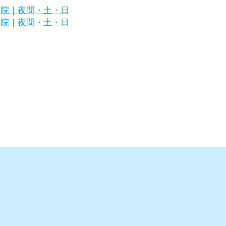
浜市金沢区の犬・猫の専門病院