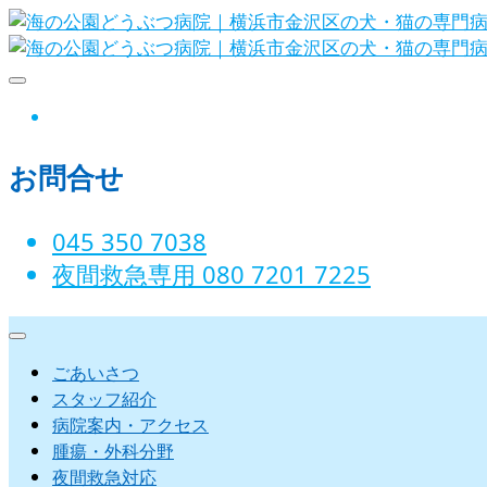
Skip
to
content
海の公園どうぶつ病院｜横
instagram
お問合せ
045 350 7038‬
夜間救急専用 080 7201 7225‬
ごあいさつ
スタッフ紹介
病院案内・アクセス
腫瘍・外科分野
夜間救急対応