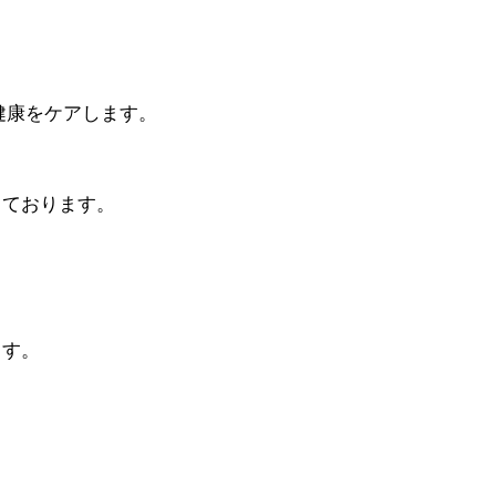
。
健康をケアします。
っております。
ます。
。