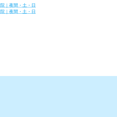
浜市金沢区の犬・猫の専門病院