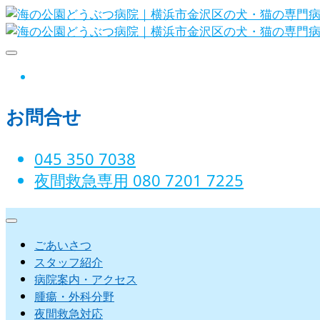
Skip
to
content
海の公園どうぶつ病院｜横
instagram
お問合せ
045 350 7038‬
夜間救急専用 080 7201 7225‬
ごあいさつ
スタッフ紹介
病院案内・アクセス
腫瘍・外科分野
夜間救急対応