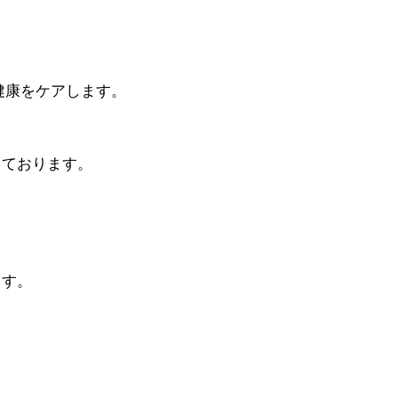
。
健康をケアします。
っております。
ます。
。