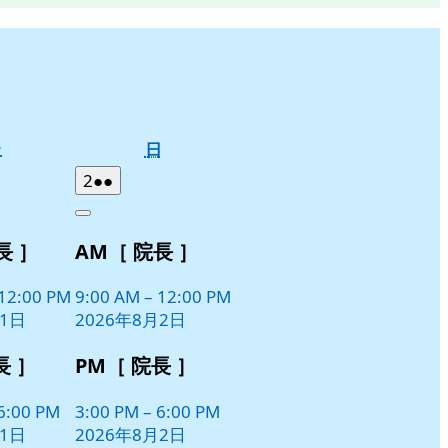
土
日
土
日
曜
曜
2026
(2
2
●●
日
日
年
件
Close
8
の
長 ］
AM［ 院長 ］
月
イ
2
ベ
日
12:00 PM
9:00 AM
–
12:00 PM
ン
月1日
2026年8月2日
ト)
長 ］
PM［ 院長 ］
6:00 PM
3:00 PM
–
6:00 PM
月1日
2026年8月2日