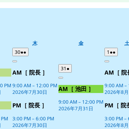
木
金
木
金
曜
曜
2026
(2
2026
(2
30
●●
1
●●
日
日
年
件
年
件
Close
Close
7
の
8
の
2026
(1
31
●
］
AM［ 院長 ］
AM［ 院
月
月
イ
イ
年
件
30
1
ベ
ベ
Close
7
の
日
日
00 PM
9:00 AM
–
12:00 PM
9:00 AM
–
ン
ン
AM［ 池田 ］
月
イ
日
2026年7月30日
2026年8
ト)
ト)
31
ベ
日
9:00 AM
–
12:00 PM
ン
］
PM［ 院長 ］
PM［ 院
2026年7月31日
ト)
0 PM
3:00 PM
–
6:00 PM
3:00 PM
–
日
2026年7月30日
2026年8