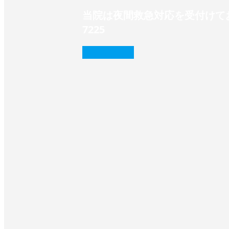
当院は夜間救急対応を受付けてお
7225‬
続きを読む
❭