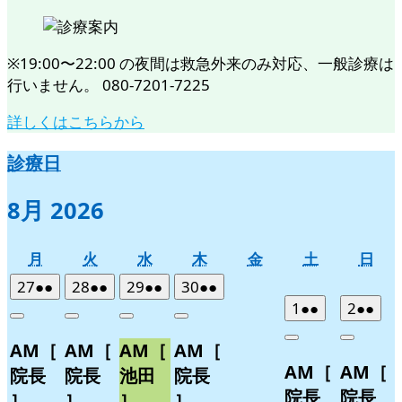
※19:00〜22:00 の夜間は救急外来のみ対応、一般診療は
行いません。 080-7201-7225
詳しくはこちらから
診療日
8月 2026
月
火
水
木
金
土
日
月
火
水
木
金
土
日
曜
曜
曜
曜
曜
曜
曜
2026
(2
2026
(2
2026
(2
2026
(2
27
●●
28
●●
29
●●
30
●●
日
日
日
日
日
日
日
年
件
年
件
年
件
年
件
2026
(2
2026
(2
1
●●
2
●●
Close
Close
Close
Close
7
の
7
の
7
の
7
の
年
件
年
件
Close
Close
AM［
AM［
AM［
AM［
月
月
月
月
イ
イ
イ
イ
8
の
8
の
AM［
AM［
27
28
29
30
月
月
ベ
ベ
ベ
ベ
イ
イ
院長
院長
池田
院長
日
日
日
日
1
2
ン
ン
ン
ン
ベ
ベ
院長
院長
］
］
］
］