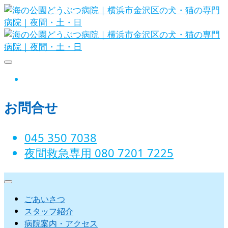
Skip
to
content
海の公園どうぶつ病院｜横
instagram
浜市金沢区の犬・猫の専門
お問合せ
病院｜夜間・土・日
045 350 7038‬
夜間救急専用 080 7201 7225‬
ごあいさつ
スタッフ紹介
病院案内・アクセス