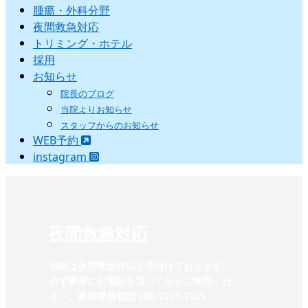
腫瘍・外科分野
夜間救急対応
トリミング・ホテル
採用
お知らせ
院長のブログ
当院よりお知らせ
スタッフからのお知らせ
WEB予約
instagram
夜間救急対応
当院は夜間救急対応を受付けております。
必ず事前にお電話を頂いてからご来院くだ
さい。夜間専用電話 080-7201-7225‬