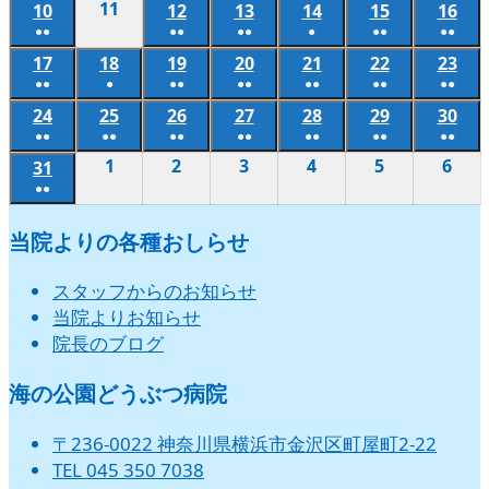
(2
(2
(2
(2
(2
(2
(2
の
の
の
の
の
の
の
11
2026
10
2026
12
2026
13
2026
14
2026
15
2026
16
202
8
8
8
8
8
8
8
27
28
29
30
31
1
2
件
件
件
件
件
件
件
●●
●●
●●
●
●●
●●
イ
イ
イ
イ
イ
イ
イ
年
年
年
年
年
年
年
月
月
月
月
月
月
月
日
日
日
日
日
日
日
(2
(2
(2
(1
(2
(2
の
の
の
の
の
の
の
ベ
ベ
ベ
ベ
ベ
ベ
ベ
17
2026
18
8
2026
19
2026
20
2026
21
2026
22
2026
23
202
8
8
8
8
8
8
3
4
5
6
7
8
9
件
件
件
件
件
件
●●
●
●●
●●
●●
●●
●●
イ
イ
イ
イ
イ
イ
イ
ン
ン
ン
ン
ン
ン
ン
年
月
年
年
年
年
年
年
月
月
月
月
月
月
日
日
日
日
日
日
日
(2
(1
(2
(2
(2
(2
(2
の
の
の
の
の
の
ベ
ベ
ベ
ベ
ベ
ベ
ベ
24
2026
25
2026
26
2026
27
2026
28
2026
29
2026
30
202
ト)
ト)
ト)
ト)
ト)
ト)
ト)
8
11
8
8
8
8
8
8
10
12
13
14
15
16
件
件
件
件
件
件
件
●●
●●
●●
●●
●●
●●
●●
イ
イ
イ
イ
イ
イ
ン
ン
ン
ン
ン
ン
ン
年
年
年
年
年
年
年
月
日
月
月
月
月
月
月
日
日
日
日
日
日
(2
(2
(2
(2
(2
(2
(2
の
の
の
の
の
の
の
1
2026
2
2026
3
2026
4
2026
5
2026
6
202
ベ
ベ
ベ
ベ
ベ
ベ
31
2026
ト)
ト)
ト)
ト)
ト)
ト)
ト)
8
8
8
8
8
8
8
17
18
19
20
21
22
23
件
件
件
件
件
件
件
●●
イ
イ
イ
イ
イ
イ
イ
年
年
年
年
年
年
ン
ン
ン
ン
ン
ン
年
月
月
月
月
月
月
月
日
日
日
日
日
日
日
(2
の
の
の
の
の
の
の
ベ
ベ
ベ
ベ
ベ
ベ
ベ
9
9
9
9
9
9
ト)
ト)
ト)
ト)
ト)
ト)
8
24
25
26
27
28
29
30
当院よりの各種おしらせ
件
イ
イ
イ
イ
イ
イ
イ
ン
ン
ン
ン
ン
ン
ン
月
月
月
月
月
月
月
日
日
日
日
日
日
日
の
ベ
ベ
ベ
ベ
ベ
ベ
ベ
ト)
ト)
ト)
ト)
ト)
ト)
ト)
1
2
3
4
5
6
31
スタッフからのお知らせ
イ
ン
ン
ン
ン
ン
ン
ン
日
日
日
日
日
日
日
当院よりお知らせ
ベ
ト)
ト)
ト)
ト)
ト)
ト)
ト)
院長のブログ
ン
ト)
海の公園どうぶつ病院
〒236-0022 神奈川県横浜市金沢区町屋町2-22
TEL 045 350 7038