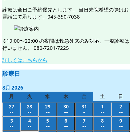
診療は全日ご予約優先とします。 当日来院希望の際はお
電話にて承ります。045-350-7038
※19:00〜22:00 の夜間は救急外来のみ対応、一般診療は
行いません。 080-7201-7225
詳しくはこちらから
診療日
8月 2026
月
月
火
火
水
水
木
木
金
金
土
土
日
日
曜
曜
曜
曜
曜
曜
曜
27
2026
28
2026
29
2026
30
2026
31
2026
1
2026
2
202
日
日
日
日
日
日
日
●●
●●
●●
●●
●
●●
●●
年
年
年
年
年
年
年
(2
(2
(2
(2
(1
(2
(2
3
2026
4
2026
5
2026
6
2026
7
2026
8
2026
9
202
7
7
7
7
7
8
8
件
件
件
件
件
件
件
●●
●●
●●
●●
●●
●●
●●
年
年
年
年
年
年
年
月
月
月
月
月
月
月