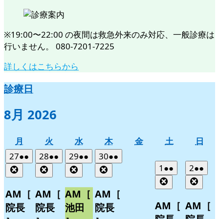
※19:00〜22:00 の夜間は救急外来のみ対応、一般診療は
行いません。 080-7201-7225
詳しくはこちらから
診療日
8月 2026
月
火
水
木
金
土
日
月
火
水
木
金
土
日
曜
曜
曜
曜
曜
曜
曜
2026
(2
2026
(2
2026
(2
2026
(2
27
●●
28
●●
29
●●
30
●●
日
日
日
日
日
日
日
年
件
年
件
年
件
年
件
2026
(2
2026
(2
1
●●
2
●●
Close
Close
Close
Close
7
の
7
の
7
の
7
の
年
件
年
件
Close
Clos
月
月
月
月
イ
イ
イ
イ
8
の
8
の
AM［
AM［
AM［
AM［
27
28
29
30
月
月
ベ
ベ
ベ
ベ
イ
イ
AM［
AM［
院長
院長
池田
院長
日
日
日
日
1
2
ン
ン
ン
ン
ベ
ベ