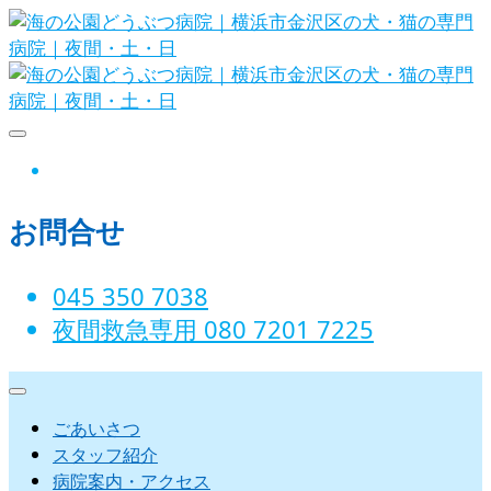
Skip
to
content
海の公園どうぶつ病院｜横
instagram
浜市金沢区の犬・猫の専門
お問合せ
病院｜夜間・土・日
045 350 7038‬
夜間救急専用 080 7201 7225‬
ごあいさつ
スタッフ紹介
病院案内・アクセス