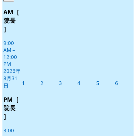
8
の
月
イ
AM［
31
ベ
院長
日
ン
］
ト)
9:00
AM
–
12:00
PM
2026年
8月31
2026
2026
2026
2026
2026
2026
1
2
3
4
5
6
日
年
年
年
年
年
年
9
9
9
9
9
9
PM［
月
月
月
月
月
月
院長
1
2
3
4
5
6
］
日
日
日
日
日
日
3:00