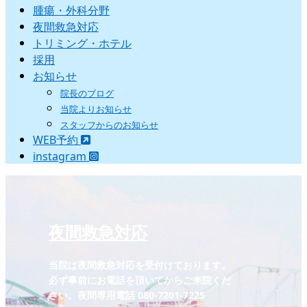
腫瘍・外科分野
夜間救急対応
トリミング・ホテル
採用
お知らせ
院長のブログ
当院よりお知らせ
スタッフからのお知らせ
WEB予約
instagram
夜間救急対応
当院は夜間救急対応を受付けております。
必ず事前にお電話を頂いてからご来院くだ
さい。夜間専用電話 080-7201-7225‬