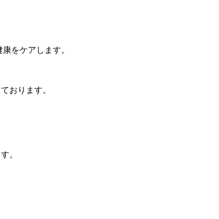
。
健康をケアします。
っております。
ます。
。