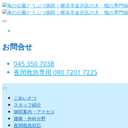
Skip
to
content
海の公園どうぶつ病院｜横
instagram
お問合せ
045 350 7038‬
夜間救急専用 080 7201 7225‬
ごあいさつ
スタッフ紹介
病院案内・アクセス
腫瘍・外科分野
夜間救急対応