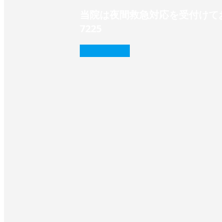
当院は夜間救急対応を受付けてお
7225‬
続きを読む
❭