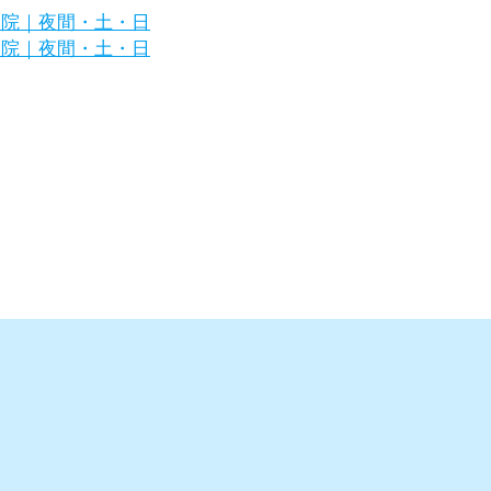
浜市金沢区の犬・猫の専門病院