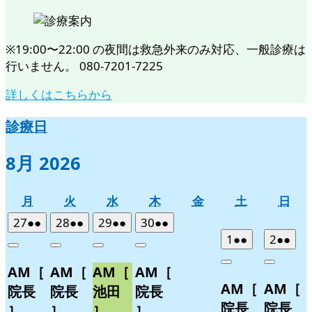
※19:00〜22:00 の夜間は救急外来のみ対応、一般診療は
行いません。 080-7201-7225
詳しくはこちらから
診療日
8月 2026
月
火
水
木
金
土
日
月
火
水
木
金
土
日
曜
曜
曜
曜
曜
曜
曜
2026
(2
2026
(2
2026
(2
2026
(2
27
●●
28
●●
29
●●
30
●●
日
日
日
日
日
日
日
年
件
年
件
年
件
年
件
2026
(2
2026
(2
1
●●
2
●●
Close
Close
Close
Close
7
の
7
の
7
の
7
の
年
件
年
件
Close
Close
AM［
AM［
AM［
AM［
月
月
月
月
イ
イ
イ
イ
8
の
8
の
AM［
AM［
27
28
29
30
月
月
ベ
ベ
ベ
ベ
イ
イ
院長
院長
池田
院長
日
日
日
日
1
2
ン
ン
ン
ン
ベ
ベ
院長
院長
］
］
］
］