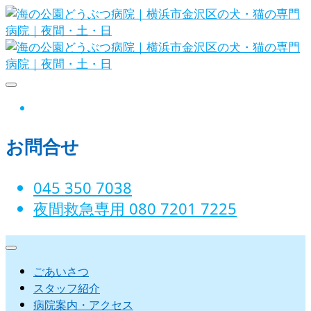
Skip
to
content
海の公園どうぶつ病院｜横
instagram
浜市金沢区の犬・猫の専門
お問合せ
病院｜夜間・土・日
045 350 7038‬
夜間救急専用 080 7201 7225‬
ごあいさつ
スタッフ紹介
病院案内・アクセス