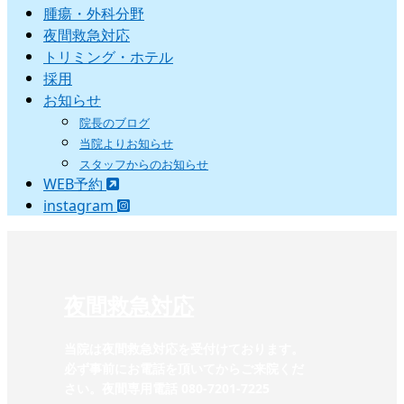
腫瘍・外科分野
夜間救急対応
トリミング・ホテル
採用
お知らせ
院長のブログ
当院よりお知らせ
スタッフからのお知らせ
WEB予約
instagram
夜間救急対応
当院は夜間救急対応を受付けております。
必ず事前にお電話を頂いてからご来院くだ
さい。夜間専用電話 080-7201-7225‬