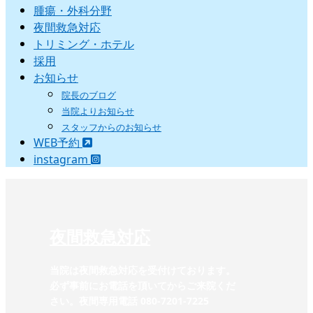
腫瘍・外科分野
夜間救急対応
トリミング・ホテル
採用
お知らせ
院長のブログ
当院よりお知らせ
スタッフからのお知らせ
WEB予約
instagram
夜間救急対応
当院は夜間救急対応を受付けております。
必ず事前にお電話を頂いてからご来院くだ
さい。夜間専用電話 080-7201-7225‬