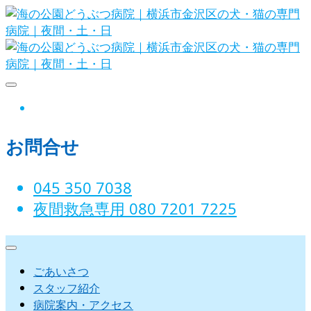
Skip
to
content
海の公園どうぶつ病院｜横
instagram
浜市金沢区の犬・猫の専門
お問合せ
病院｜夜間・土・日
045 350 7038‬
夜間救急専用 080 7201 7225‬
ごあいさつ
スタッフ紹介
病院案内・アクセス