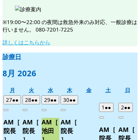
※19:00〜22:00 の夜間は救急外来のみ対応、一般診療は
行いません。 080-7201-7225
詳しくはこちらから
診療日
8月 2026
月
火
水
木
金
土
日
月
火
水
木
金
土
日
曜
曜
曜
曜
曜
曜
曜
2026
(2
2026
(2
2026
(2
2026
(2
27
●●
28
●●
29
●●
30
●●
日
日
日
日
日
日
日
年
件
年
件
年
件
年
件
2026
(2
2026
(2
1
●●
2
●●
Close
Close
Close
Close
7
の
7
の
7
の
7
の
年
件
年
件
Close
Close
AM［
AM［
AM［
AM［
月
月
月
月
イ
イ
イ
イ
8
の
8
の
AM［
AM［
27
28
29
30
月
月
ベ
ベ
ベ
ベ
イ
イ
院長
院長
池田
院長
日
日
日
日
1
2
ン
ン
ン
ン
ベ
ベ
院長
院長
］
］
］
］