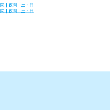
浜市金沢区の犬・猫の専門病院