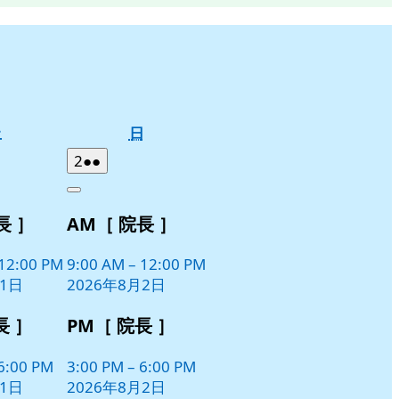
土
日
土
日
曜
曜
2026
(2
2
●●
日
日
年
件
Close
8
の
長 ］
AM［ 院長 ］
月
イ
2
ベ
日
12:00 PM
9:00 AM
–
12:00 PM
ン
月1日
2026年8月2日
ト)
長 ］
PM［ 院長 ］
6:00 PM
3:00 PM
–
6:00 PM
月1日
2026年8月2日