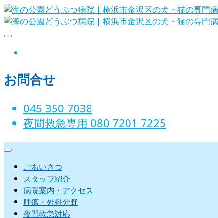
Skip
to
content
海の公園どうぶつ病院｜横
instagram
お問合せ
045 350 7038‬
夜間救急専用 080 7201 7225‬
ごあいさつ
スタッフ紹介
病院案内・アクセス
腫瘍・外科分野
夜間救急対応