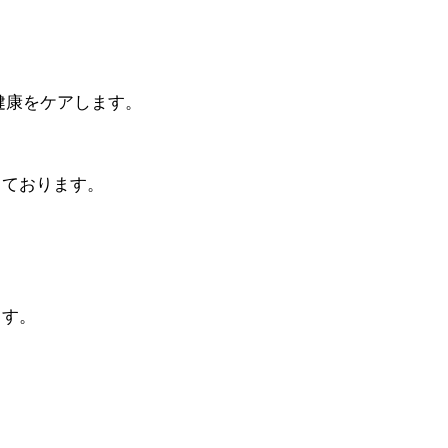
。
健康をケアします。
っております。
ます。
。