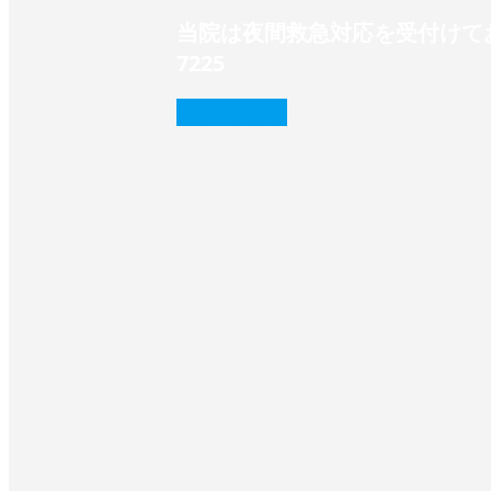
当院は夜間救急対応を受付けてお
7225‬
続きを読む
❭