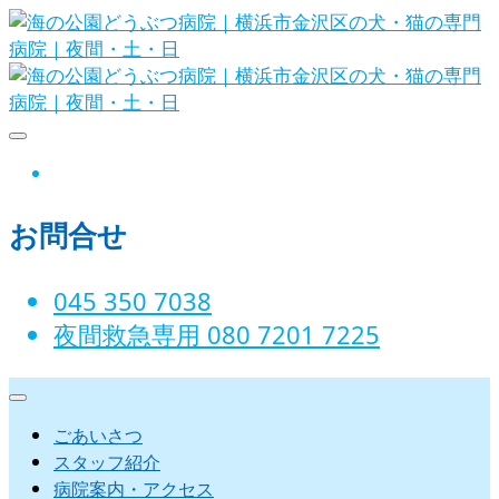
Skip
to
content
海の公園どうぶつ病院｜横
instagram
浜市金沢区の犬・猫の専門
お問合せ
病院｜夜間・土・日
045 350 7038‬
夜間救急専用 080 7201 7225‬
ごあいさつ
スタッフ紹介
病院案内・アクセス