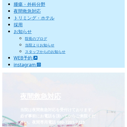
腫瘍・外科分野
夜間救急対応
トリミング・ホテル
採用
お知らせ
院長のブログ
当院よりお知らせ
スタッフからのお知らせ
WEB予約
instagram
夜間救急対応
当院は夜間救急対応を受付けております。
必ず事前にお電話を頂いてからご来院くだ
さい。夜間専用電話 080-7201-7225‬