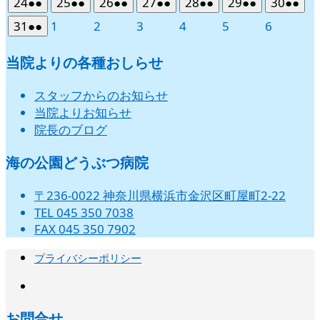
2026
(2
2026
(2
2026
(2
2026
(2
2026
(2
2026
(2
2026
(2
24
●●
25
●●
26
●●
27
●●
28
●●
29
●●
30
●●
月
月
月
月
月
月
月
イ
イ
イ
イ
イ
イ
ト)
ト)
ト)
ト)
ト)
ト)
ト)
8
の
8
の
8
の
8
の
8
の
8
の
8
の
日
日
日
日
日
日
日
ン
ン
ン
ン
ン
ン
ン
年
件
年
件
年
件
年
件
年
件
年
件
年
件
10
11
12
13
14
15
16
ベ
ベ
ベ
ベ
ベ
ベ
2026
(2
2026
2026
2026
2026
2026
2026
31
●●
1
2
3
4
5
6
月
月
月
月
月
月
月
イ
イ
イ
イ
イ
イ
イ
ト)
ト)
ト)
ト)
ト)
ト)
ト)
8
の
8
の
8
の
8
の
8
の
8
の
8
の
日
日
日
日
日
日
日
ン
ン
ン
ン
ン
ン
年
件
年
年
年
年
年
年
17
18
19
20
21
22
23
ベ
ベ
ベ
ベ
ベ
ベ
ベ
月
月
月
月
月
月
月
イ
イ
イ
イ
イ
イ
イ
ト)
ト)
ト)
ト)
ト)
ト)
8
の
9
9
9
9
9
9
当院よりの各種おしらせ
日
日
日
日
日
日
日
ン
ン
ン
ン
ン
ン
ン
24
25
26
27
28
29
30
ベ
ベ
ベ
ベ
ベ
ベ
ベ
月
月
月
月
月
月
月
イ
ト)
ト)
ト)
ト)
ト)
ト)
ト)
日
日
日
日
日
日
日
ン
ン
ン
ン
ン
ン
ン
31
1
2
3
4
5
6
ベ
スタッフからのお知らせ
ト)
ト)
ト)
ト)
ト)
ト)
ト)
日
日
日
日
日
日
日
ン
当院よりお知らせ
ト)
院長のブログ
海の公園どうぶつ病院
〒236-0022 神奈川県横浜市金沢区町屋町2-22
TEL 045 350 7038
FAX 045 350 7902
プライバシーポリシー
instagram
お問合せ