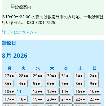
※19:00〜22:00 の夜間は救急外来のみ対応、一般診療は
行いません。 080-7201-7225
詳しくはこちらから
診療日
8月 2026
月
火
水
木
金
土
日
月
火
水
木
金
土
日
曜
曜
曜
曜
曜
曜
曜
2026
(2
2026
(2
2026
(2
2026
(2
2026
(1
2026
(2
2026
(2
27
●●
28
●●
29
●●
30
●●
31
●
1
●●
2
●●
日
日
日
日
日
日
日
年
件
年
件
年
件
年
件
年
件
年
件
年
件
2026
(2
2026
(2
2026
(2
2026
(2
2026
(2
2026
(2
2026
(2
3
●●
4
●●
5
●●
6
●●
7
●●
8
●●
9
●●
7
の
7
の
7
の
7
の
7
の
8
の
8
の
年
件
年
件
年
件
年
件
年
件
年
件
年
件
2026
(2
2026
2026
(2
2026
(2
2026
(1
2026
(2
2026
(2
10
●●
11
12
●●
13
●●
14
●
15
●●
16
●●
月
月
月
月
月
月
月
イ
イ
イ
イ
イ
イ
イ
8
の
8
の
8
の
8
の
8
の
8
の
8
の
年
件
年
年
件
年
件
年
件
年
件
年
件
27
28
29
30
31
1
2
ベ
ベ
ベ
ベ
ベ
ベ
ベ
2026
(2
2026
(1
2026
(2
2026
(2
2026
(2
2026
(2
2026
(2
17
●●
18
●
19
●●
20
●●
21
●●
22
●●
23
●●
月
月
月
月
月
月
月
イ
イ
イ
イ
イ
イ
イ
8
の
8
8
の
8
の
8
の
8
の
8
の
日
日
日
日
日
日
日
ン
ン
ン
ン
ン
ン
ン
年
件
年
件
年
件
年
件
年
件
年
件
年
件
3
4
5
6
7
8
9
ベ
ベ
ベ
ベ
ベ
ベ
ベ