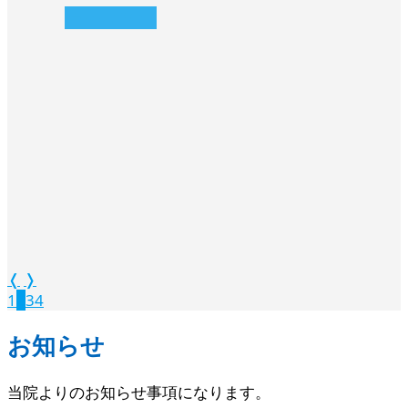
続きを読む
続きを読む
❭
❭
❬
❭
1
2
3
4
お知らせ
当院よりのお知らせ事項になります。