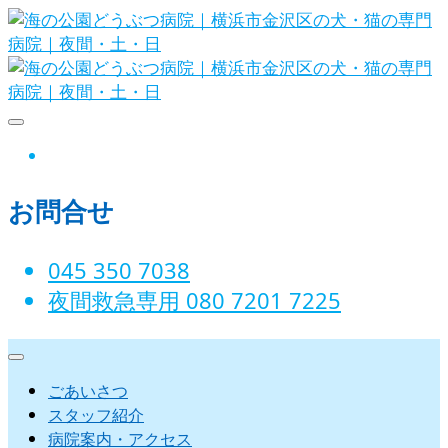
Skip
to
content
海の公園どうぶつ病院｜横
instagram
浜市金沢区の犬・猫の専門
お問合せ
病院｜夜間・土・日
045 350 7038‬
夜間救急専用 080 7201 7225‬
ごあいさつ
スタッフ紹介
病院案内・アクセス