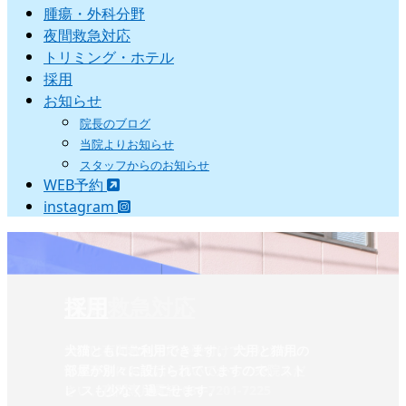
腫瘍・外科分野
夜間救急対応
トリミング・ホテル
採用
お知らせ
院長のブログ
当院よりお知らせ
スタッフからのお知らせ
WEB予約
instagram
夜間救急対応
採用
当院は夜間救急対応を受付けております。
犬猫ともにご利用できます。 犬用と猫用の
必ず事前にお電話を頂いてからご来院くだ
部屋が別々に設けられていますので、スト
さい。夜間専用電話 080-7201-7225‬
レ スも少なく過ごせます。