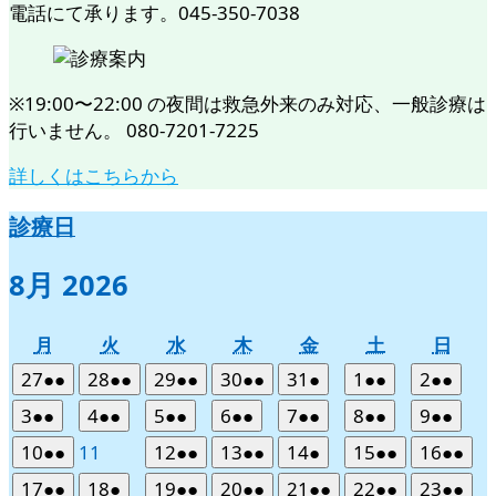
電話にて承ります。045-350-7038
※19:00〜22:00 の夜間は救急外来のみ対応、一般診療は
行いません。 080-7201-7225
詳しくはこちらから
診療日
8月 2026
月
火
水
木
金
土
日
月
火
水
木
金
土
日
曜
曜
曜
曜
曜
曜
曜
2026
(2
2026
(2
2026
(2
2026
(2
2026
(1
2026
(2
2026
(2
27
●●
28
●●
29
●●
30
●●
31
●
1
●●
2
●●
日
日
日
日
日
日
日
年
件
年
件
年
件
年
件
年
件
年
件
年
件
2026
(2
2026
(2
2026
(2
2026
(2
2026
(2
2026
(2
2026
(2
3
●●
4
●●
5
●●
6
●●
7
●●
8
●●
9
●●
7
の
7
の
7
の
7
の
7
の
8
の
8
の
年
件
年
件
年
件
年
件
年
件
年
件
年
件
2026
(2
2026
2026
(2
2026
(2
2026
(1
2026
(2
2026
(2
10
●●
11
12
●●
13
●●
14
●
15
●●
16
●●
月
月
月
月
月
月
月
イ
イ
イ
イ
イ
イ
イ
8
の
8
の
8
の
8
の
8
の
8
の
8
の
年
件
年
年
件
年
件
年
件
年
件
年
件
27
28
29
30
31
1
2
ベ
ベ
ベ
ベ
ベ
ベ
ベ
2026
(2
2026
(1
2026
(2
2026
(2
2026
(2
2026
(2
2026
(2
17
●●
18
●
19
●●
20
●●
21
●●
22
●●
23
●●
月
月
月
月
月
月
月
イ
イ
イ
イ
イ
イ
イ