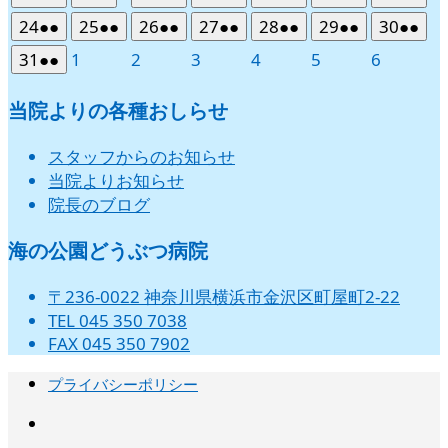
8
の
8
8
の
8
の
8
の
8
の
8
の
日
日
日
日
日
日
日
ン
ン
ン
ン
ン
ン
ン
年
件
年
件
年
件
年
件
年
件
年
件
年
件
3
4
5
6
7
8
9
ベ
ベ
ベ
ベ
ベ
ベ
ベ
2026
(2
2026
(2
2026
(2
2026
(2
2026
(2
2026
(2
2026
(2
24
●●
25
●●
26
●●
27
●●
28
●●
29
●●
30
●●
月
月
月
月
月
月
月
イ
イ
イ
イ
イ
イ
ト)
ト)
ト)
ト)
ト)
ト)
ト)
8
の
8
の
8
の
8
の
8
の
8
の
8
の
日
日
日
日
日
日
日
ン
ン
ン
ン
ン
ン
ン
年
件
年
件
年
件
年
件
年
件
年
件
年
件
10
11
12
13
14
15
16
ベ
ベ
ベ
ベ
ベ
ベ
2026
(2
2026
2026
2026
2026
2026
2026
31
●●
1
2
3
4
5
6
月
月
月
月
月
月
月
イ
イ
イ
イ
イ
イ
イ
ト)
ト)
ト)
ト)
ト)
ト)
ト)
8
の
8
の
8
の
8
の
8
の
8
の
8
の
日
日
日
日
日
日
日
ン
ン
ン
ン
ン
ン
年
件
年
年
年
年
年
年
17
18
19
20
21
22
23
ベ
ベ
ベ
ベ
ベ
ベ
ベ
月
月
月
月
月
月
月
イ
イ
イ
イ
イ
イ
イ
ト)
ト)
ト)
ト)
ト)
ト)
8
の
9
9
9
9
9
9
当院よりの各種おしらせ
日
日
日
日
日
日
日
ン
ン
ン
ン
ン
ン
ン
24
25
26
27
28
29
30
ベ
ベ
ベ
ベ
ベ
ベ
ベ
月
月
月
月
月
月
月
イ
ト)
ト)
ト)
ト)
ト)
ト)
ト)
日
日
日
日
日
日
日
ン
ン
ン
ン
ン
ン
ン
31
1
2
3
4
5
6
ベ
スタッフからのお知らせ
ト)
ト)
ト)
ト)
ト)
ト)
ト)
日
日
日
日
日
日
日
ン
当院よりお知らせ
ト)
院長のブログ
海の公園どうぶつ病院
〒236-0022 神奈川県横浜市金沢区町屋町2-22
TEL 045 350 7038
FAX 045 350 7902
プライバシーポリシー
instagram