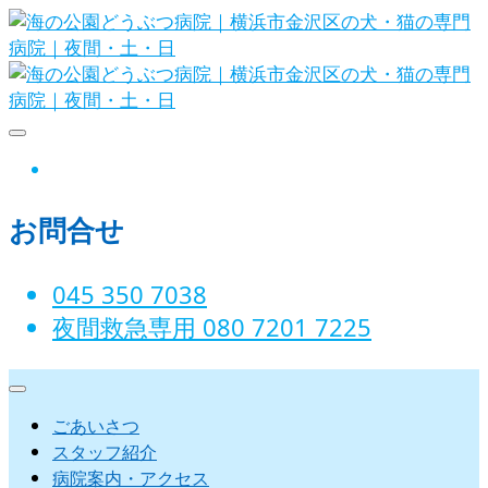
Skip
to
content
海の公園どうぶつ病院｜横
instagram
浜市金沢区の犬・猫の専門
お問合せ
病院｜夜間・土・日
045 350 7038‬
夜間救急専用 080 7201 7225‬
ごあいさつ
スタッフ紹介
病院案内・アクセス