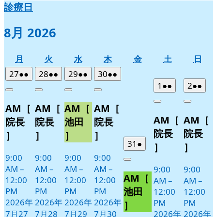
診療日
8月 2026
月
火
水
木
金
土
日
月
火
水
木
金
土
日
曜
曜
曜
曜
曜
曜
曜
2026
(2
2026
(2
2026
(2
2026
(2
27
●●
28
●●
29
●●
30
●●
日
日
日
日
日
日
日
年
件
年
件
年
件
年
件
2026
(2
2026
(2
1
●●
2
●●
Close
Close
Close
Close
7
の
7
の
7
の
7
の
年
件
年
件
Close
Close
AM［
AM［
AM［
AM［
月
月
月
月
イ
イ
イ
イ
8
の
8
の
AM［
AM［
27
28
29
30
月
月
ベ
ベ
ベ
ベ
イ
イ
院長
院長
池田
院長
日
日
日
日
1
2
ン
ン
ン
ン
ベ
ベ
院長
院長
］
］
］
］
日
日
ト)
ト)
ト)
ト)
ン
ン
2026
(1
31
●
］
］
年
件
ト)
ト)
9:00
9:00
9:00
9:00
Close
7
の
AM
–
AM
–
AM
–
AM
–
9:00
9:00
AM［
月
イ
12:00
12:00
12:00
12:00
AM
–
AM
–
31
ベ
池田
PM
PM
PM
PM
12:00
12:00
日
ン
2026年
2026年
2026年
2026年
PM
PM
］
ト)
7月27
7月28
7月29
7月30
2026年
2026年