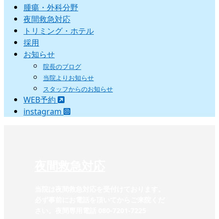
腫瘍・外科分野
夜間救急対応
トリミング・ホテル
採用
お知らせ
院長のブログ
当院よりお知らせ
スタッフからのお知らせ
WEB予約
instagram
夜間救急対応
当院は夜間救急対応を受付けております。
必ず事前にお電話を頂いてからご来院くだ
さい。夜間専用電話 080-7201-7225‬