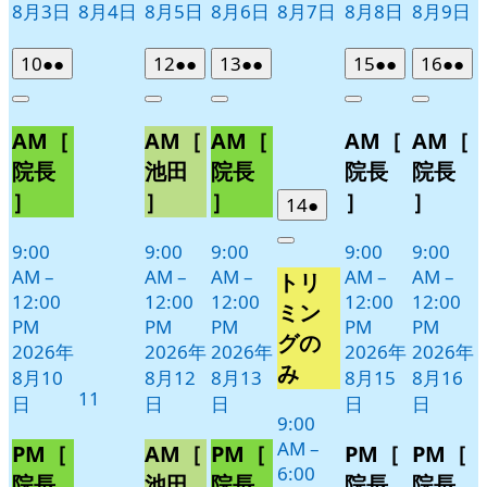
8月3日
8月4日
8月5日
8月6日
8月7日
8月8日
8月9日
2026
(2
2026
(2
2026
(2
2026
(2
2026
(2
10
●●
12
●●
13
●●
15
●●
16
●●
年
件
年
件
年
件
年
件
年
件
Close
Close
Close
Close
Close
8
の
8
の
8
の
8
の
8
の
AM［
AM［
AM［
AM［
AM［
月
月
月
月
月
イ
イ
イ
イ
イ
10
12
13
15
16
ベ
ベ
ベ
ベ
ベ
院長
池田
院長
院長
院長
日
日
日
日
日
ン
ン
ン
ン
ン
］
］
］
］
］
2026
(1
14
●
ト)
ト)
ト)
ト)
ト)
年
件
9:00
9:00
9:00
9:00
9:00
Close
8
の
AM
–
AM
–
AM
–
AM
–
AM
–
トリ
月
イ
12:00
12:00
12:00
12:00
12:00
14
ベ
ミン
PM
PM
PM
PM
PM
日
ン
グの
2026年
2026年
2026年
2026年
2026年
ト)
み
8月10
8月12
8月13
8月15
8月16
2026
11
日
日
日
日
日
年
9:00
AM
–
8
PM［
AM［
PM［
PM［
PM［
6:00
月
院長
池田
院長
院長
院長