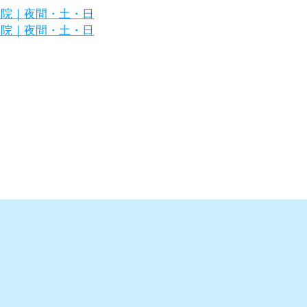
浜市金沢区の犬・猫の専門病院