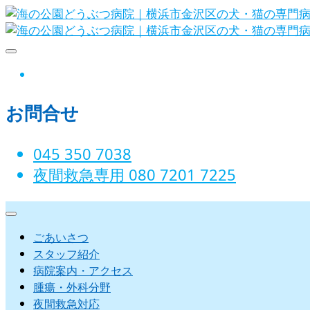
Skip
to
content
海の公園どうぶつ病院｜横
instagram
お問合せ
045 350 7038‬
夜間救急専用 080 7201 7225‬
ごあいさつ
スタッフ紹介
病院案内・アクセス
腫瘍・外科分野
夜間救急対応