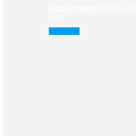
当院は夜間救急対応を受付けてお
7225‬
続きを読む
❭