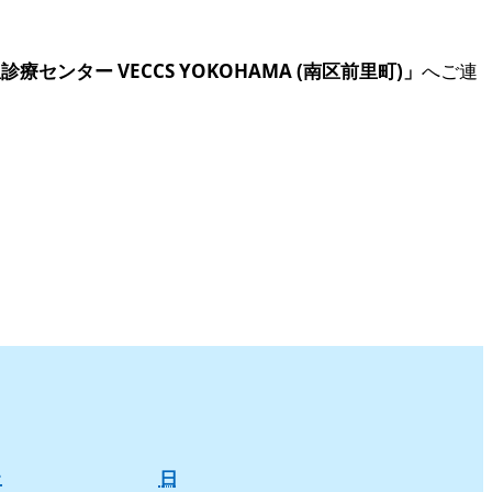
療センター VECCS YOKOHAMA (南区前里町)」
へご連
土
日
土
日