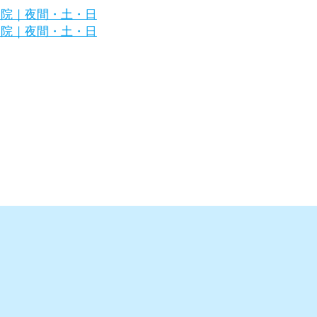
区の犬・猫の専門病院｜夜間・土・日