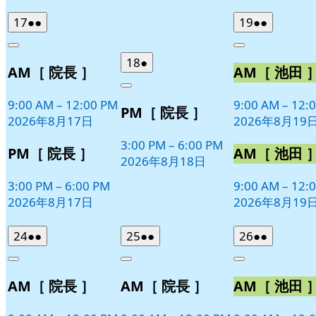
2026
(2
2026
(2
17
●●
19
●●
年
件
年
件
Close
Close
8
の
8
の
2026
(1
18
●
AM［ 院長 ］
AM［ 池田 
月
月
イ
イ
年
件
17
19
ベ
ベ
Close
8
の
日
日
9:00 AM
–
12:00 PM
9:00 AM
–
12:
ン
ン
PM［ 院長 ］
月
イ
2026年8月17日
2026年8月19
ト)
ト)
18
ベ
日
3:00 PM
–
6:00 PM
ン
PM［ 院長 ］
AM［ 池田 
2026年8月18日
ト)
3:00 PM
–
6:00 PM
9:00 AM
–
12:
2026年8月17日
2026年8月19
2026
(2
2026
(2
2026
(2
24
●●
25
●●
26
●●
年
件
年
件
年
件
Close
Close
Close
8
の
8
の
8
の
AM［ 院長 ］
AM［ 院長 ］
AM［ 池田 
月
月
月
イ
イ
イ
24
25
26
ベ
ベ
ベ