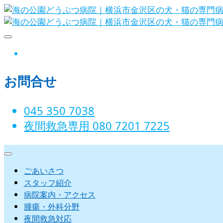
Skip
to
content
海の公園どうぶつ病院｜横浜市金沢
instagram
お問合せ
045 350 7038‬
夜間救急専用 080 7201 7225‬
ごあいさつ
スタッフ紹介
病院案内・アクセス
腫瘍・外科分野
夜間救急対応