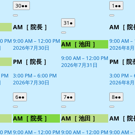
曜
曜
2026
(2
2026
(2
30
●●
1
●●
日
日
年
件
年
件
Close
Close
7
の
8
の
2026
(1
31
●
］
AM［ 院長 ］
AM［ 院
月
月
イ
イ
年
件
30
1
ベ
ベ
Close
7
の
日
日
00 PM
9:00 AM
–
12:00 PM
9:00 AM
–
ン
ン
AM［ 池田 ］
月
イ
日
2026年7月30日
2026年8
ト)
ト)
31
ベ
日
9:00 AM
–
12:00 PM
ン
］
PM［ 院長 ］
PM［ 院
2026年7月31日
ト)
0 PM
3:00 PM
–
6:00 PM
3:00 PM
–
日
2026年7月30日
2026年8
2026
(2
2026
(2
2026
(2
6
●●
7
●●
8
●●
年
件
年
件
年
件
Close
Close
Close
8
の
8
の
8
の
］
AM［ 院長 ］
AM［ 池田 ］
AM［ 院
月
月
月
イ
イ
イ
6
7
8
ベ
ベ
ベ
日
日
日
00 PM
9:00 AM
–
12:00 PM
9:00 AM
–
12:00 PM
9:00 AM
–
ン
ン
ン