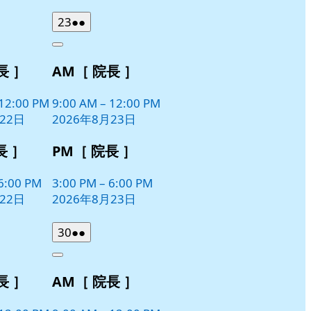
2026
(2
23
●●
年
件
Close
8
の
長 ］
AM［ 院長 ］
月
イ
23
ベ
日
12:00 PM
9:00 AM
–
12:00 PM
ン
22日
2026年8月23日
ト)
長 ］
PM［ 院長 ］
6:00 PM
3:00 PM
–
6:00 PM
22日
2026年8月23日
2026
(2
30
●●
年
件
Close
8
の
長 ］
AM［ 院長 ］
月
イ
30
ベ