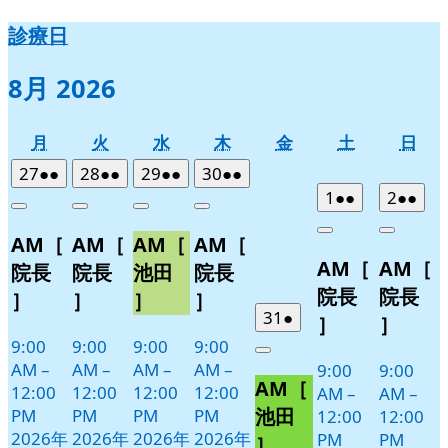
診療日
8月 2026
月
火
水
木
金
土
日
月
火
水
木
金
土
日
曜
曜
曜
曜
曜
曜
曜
2026
(2
2026
(2
2026
(2
2026
(2
27
●●
28
●●
29
●●
30
●●
日
日
日
日
日
日
日
年
件
年
件
年
件
年
件
2026
(2
2026
(2
1
●●
2
●●
Close
Close
Close
Close
7
の
7
の
7
の
7
の
年
件
年
件
Close
Close
AM［
AM［
AM［
AM［
月
月
月
月
イ
イ
イ
イ
8
の
8
の
AM［
AM［
27
28
29
30
月
月
ベ
ベ
ベ
ベ
イ
イ
院長
院長
池田
院長
日
日
日
日
1
2
ン
ン
ン
ン
ベ
ベ
院長
院長
］
］
］
］
日
日
ト)
ト)
ト)
ト)
ン
ン
2026
(1
31
●
］
］
年
件
ト)
ト)
9:00
9:00
9:00
9:00
Close
7
の
AM
–
AM
–
AM
–
AM
–
9:00
9:00
AM［
月
イ
12:00
12:00
12:00
12:00
AM
–
AM
–
31
ベ
池田
PM
PM
PM
PM
12:00
12:00
日
ン
2026年
2026年
2026年
2026年
PM
PM
］