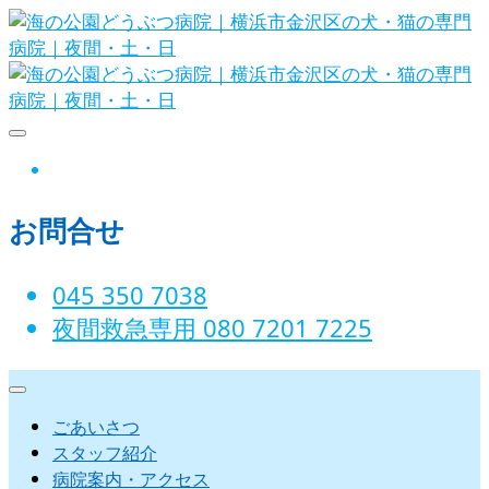
Skip
to
content
海の公園どうぶつ病院｜横浜市金沢
instagram
区の犬・猫の専門病院｜夜間・土・
お問合せ
日
045 350 7038‬
夜間救急専用 080 7201 7225‬
ごあいさつ
スタッフ紹介
病院案内・アクセス