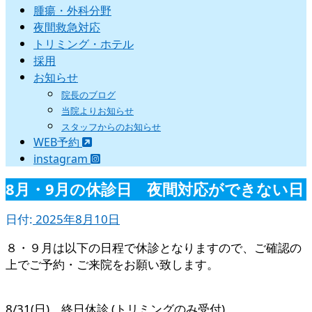
腫瘍・外科分野
夜間救急対応
トリミング・ホテル
採用
お知らせ
院長のブログ
当院よりお知らせ
スタッフからのお知らせ
WEB予約
instagram
8月・9月の休診日 夜間対応ができない日
日付:
2025年8月10日
８・９月は以下の日程で休診となりますので、ご確認の
上でご予約・ご来院をお願い致します。
8/31(日) 終日休診 (トリミングのみ受付)