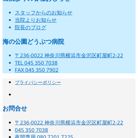
月
日
日
日
日
日
日
日
の
ベ
ベ
ベ
ベ
ベ
ベ
ベ
ト)
ト)
ト)
ト)
ト)
ト)
ト)
1
2
3
4
5
6
31
スタッフからのお知らせ
イ
ン
ン
ン
ン
ン
ン
ン
日
日
日
日
日
日
日
当院よりお知らせ
ベ
ト)
ト)
ト)
ト)
ト)
ト)
ト)
院長のブログ
ン
ト)
海の公園どうぶつ病院
〒236-0022 神奈川県横浜市金沢区町屋町2-22
TEL 045 350 7038
FAX 045 350 7902
プライバシーポリシー
instagram
お問合せ
〒236-0022 神奈川県横浜市金沢区町屋町2-22
045 350 7038‬
夜間専用 080 7201 7225‬