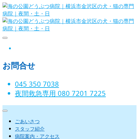
Skip
to
content
海の公園どうぶつ病院｜横浜市金沢
instagram
区の犬・猫の専門病院｜夜間・土・
お問合せ
日
045 350 7038‬
夜間救急専用 080 7201 7225‬
ごあいさつ
スタッフ紹介
病院案内・アクセス