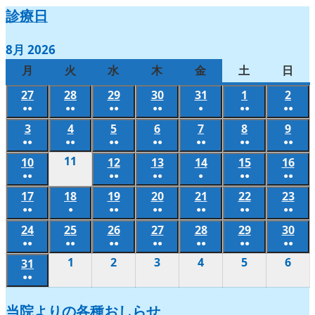
診療日
8月 2026
月
月
火
火
水
水
木
木
金
金
土
土
日
日
曜
曜
曜
曜
曜
曜
曜
27
2026
28
2026
29
2026
30
2026
31
2026
1
2026
2
202
日
日
日
日
日
日
日
●●
●●
●●
●●
●
●●
●●
年
年
年
年
年
年
年
(2
(2
(2
(2
(1
(2
(2
3
2026
4
2026
5
2026
6
2026
7
2026
8
2026
9
202
7
7
7
7
7
8
8
件
件
件
件
件
件
件
●●
●●
●●
●●
●●
●●
●●
年
年
年
年
年
年
年
月
月
月
月
月
月
月
(2
(2
(2
(2
(2
(2
(2
の
の
の
の
の
の
の
11
2026
10
2026
12
2026
13
2026
14
2026
15
2026
16
202
8
8
8
8
8
8
8
27
28
29
30
31
1
2
件
件
件
件
件
件
件
●●
●●
●●
●
●●
●●
イ
イ
イ
イ
イ
イ
イ
年
年
年
年
年
年
年
月
月
月
月
月
月
月
日
日
日
日
日
日
日
(2
(2
(2
(1
(2
(2
の
の
の
の
の
の
の
ベ
ベ
ベ
ベ
ベ
ベ
ベ
17
2026
18
8
2026
19
2026
20
2026
21
2026
22
2026
23
202
8
8
8
8
8
8
3
4
5
6
7
8
9
件
件
件
件
件
件
●●
●
●●
●●
●●
●●
●●
イ
イ
イ
イ
イ
イ
イ
ン
ン
ン
ン
ン
ン
ン
年
月
年
年
年
年
年
年
月
月
月
月
月
月
日
日
日
日
日
日
日
(2
(1
(2
(2
(2
(2
(2
の
の
の
の
の
の
ベ
ベ
ベ
ベ
ベ
ベ
ベ
24
2026
25
2026
26
2026
27
2026
28
2026
29
2026
30
202
ト)
ト)
ト)
ト)
ト)
ト)
ト)
8
11
8
8
8
8
8
8
10
12
13
14
15
16
件
件
件
件
件
件
件
●●
●●
●●
●●
●●
●●
●●
イ
イ
イ
イ
イ
イ
ン
ン
ン
ン
ン
ン
ン
年
年
年
年
年
年
年
月
日
月
月
月
月
月
月
日
日
日
日
日
日
(2
(2
(2
(2
(2
(2
(2
の
の
の
の
の
の
の
1
2026
2
2026
3
2026
4
2026
5
2026
6
202
ベ
ベ
ベ
ベ
ベ
ベ
31
2026
ト)
ト)
ト)
ト)
ト)
ト)
ト)
8
8
8
8
8
8
8
17
18
19
20
21
22
23
件
件
件
件
件
件
件
●●
イ
イ
イ
イ
イ
イ
イ
年
年
年
年
年
年
ン
ン
ン
ン
ン
ン
年
月
月
月
月
月
月
月
日
日
日
日
日
日
日
(2
の
の
の
の
の
の
の
ベ
ベ
ベ
ベ
ベ
ベ
ベ
9
9
9
9
9
9
ト)
ト)
ト)
ト)
ト)
ト)
8
24
25
26
27
28
29
30
当院よりの各種おしらせ
件
イ
イ
イ
イ
イ
イ
イ
ン
ン
ン
ン
ン
ン
ン
月
月
月
月
月
月