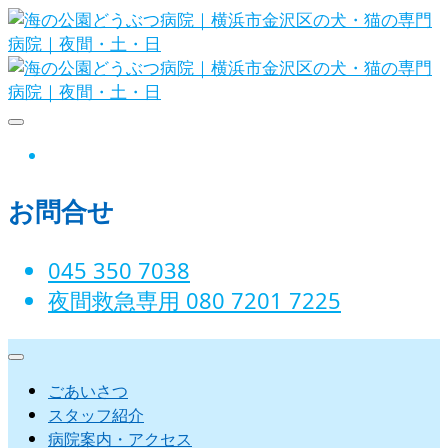
Skip
to
content
海の公園どうぶつ病院｜横浜市金沢
instagram
区の犬・猫の専門病院｜夜間・土・
お問合せ
日
045 350 7038‬
夜間救急専用 080 7201 7225‬
ごあいさつ
スタッフ紹介
病院案内・アクセス