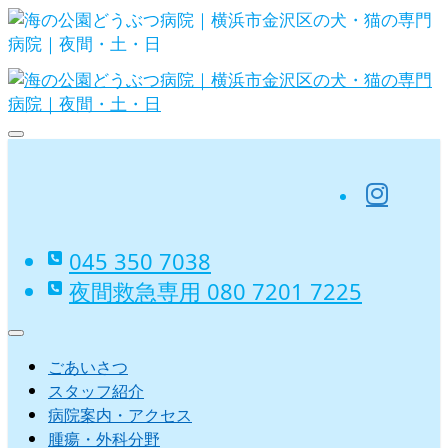
Skip
to
content
海の公園どうぶつ病院｜横浜市金沢
区の犬・猫の専門病院｜夜間・土・
ins
日
045 350 7038‬
夜間救急専用 080 7201 7225‬
ごあいさつ
スタッフ紹介
病院案内・アクセス
腫瘍・外科分野