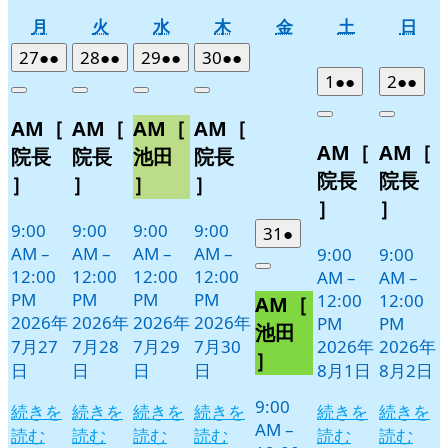
月
火
水
木
金
土
日
月
火
水
木
金
土
日
曜
曜
曜
曜
曜
曜
曜
2026
(2
2026
(2
2026
(2
2026
(2
27
●●
28
●●
29
●●
30
●●
日
日
日
日
日
日
日
年
件
年
件
年
件
年
件
2026
(2
2026
(2
1
●●
2
●●
Close
Close
Close
Close
7
の
7
の
7
の
7
の
年
件
年
件
Close
Close
AM［
AM［
AM［
AM［
月
月
月
月
イ
イ
イ
イ
8
の
8
の
AM［
AM［
27
28
29
30
月
月
ベ
ベ
ベ
ベ
イ
イ
院長
院長
池田
院長
日
日
日
日
1
2
ン
ン
ン
ン
ベ
ベ
院長
院長
］
］
］
］
日
日
ト)
ト)
ト)
ト)
ン
ン
］
］
ト)
ト)
9:00
9:00
9:00
9:00
2026
(1
31
●
AM
–
AM
–
AM
–
AM
–
9:00
9:00
年
件
12:00
12:00
12:00
12:00
Close
AM
–
AM
–
7
の
PM
PM
PM
PM
12:00
12:00
AM［
月
イ
2026年
2026年
2026年
2026年
PM
PM
31
ベ
池田
7月27
7月28
7月29
7月30
2026年
2026年
日
ン
］
日
日
日
日
8月1日
8月2日
ト)
9:00
続きを
続きを
続きを
続きを
続きを
続きを
AM
–
読む
読む
読む
読む
読む
読む