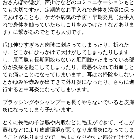
おさんぽや遊び、声掛けなどのコミュニケーションもと
ても大切ですが、定期的なお手入れで身体を清潔に保っ
てあげることも、ケガや病気の予防・早期発見（お手入
れで身体を触っていたらしこりをみつけた！などありま
す）に繋がるのでとても大切です。
爪は伸びすぎると肉球に刺さってしまったり、折れた
り、どこかにひっかけて大けがしてしまったりします
し、肛門腺も長期間絞らないと肛門腺がたまっている部
分が炎症を起こしてしまったり、最悪やぶれて出血しと
ても痛いことになってしまいます。耳はお掃除をしない
とかゆみや赤みが出てきて外耳炎になったり、さらに進
行すると中耳炎になってしまいます。
ブラッシングやシャンプーも長くやらないでいると皮膚
炎になってしまう子がいます。
とくに長毛の子は脇や内股などに毛玉ができて、そこが
蒸れなどにより皮膚環境が悪くなり皮膚炎になってしま
うことがありますので、毛玉になりやすい部分だけでも