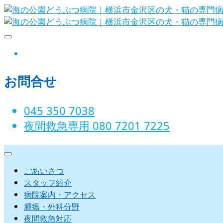
Skip
to
content
海の公園どうぶつ病院｜横浜市金沢
instagram
お問合せ
045 350 7038‬
夜間救急専用 080 7201 7225‬
ごあいさつ
スタッフ紹介
病院案内・アクセス
腫瘍・外科分野
夜間救急対応