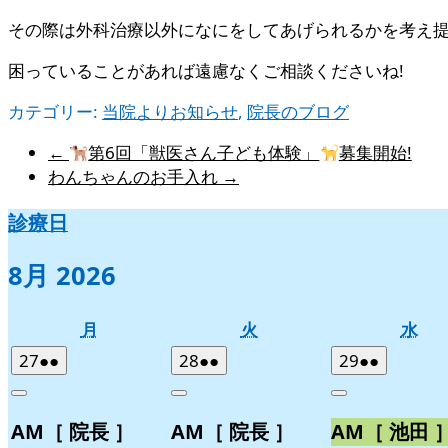
その際は外科治療以外になにをしてあげられるかを考え提
困っていることがあれば遠慮なくご相談くださいね!
カテゴリー:
当院よりお知らせ
,
院長のブログ
←
第6回「獣医さん子ども体験」
募集開始!
わんちゃんのお手入れ
→
診療日
8月 2026
月
火
水
月
火
水
曜
曜
曜
2026
(2
2026
(2
2026
(2
27
●●
28
●●
29
●●
日
日
日
年
件
年
件
年
件
Close
Close
Close
7
の
7
の
7
の
AM［ 院長 ］
AM［ 院長 ］
AM［ 池田 
月
月
月
イ
イ
イ