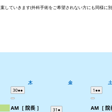
案していきます(外科手術をご希望されない方にも同様に別
木
金
木
金
曜
曜
2026
(2
2026
(2
30
●●
1
●●
日
日
年
件
年
件
Close
Close
7
の
8
の
］
AM［ 院長 ］
AM［ 院
月
月
イ
イ
2026
(1
31
●