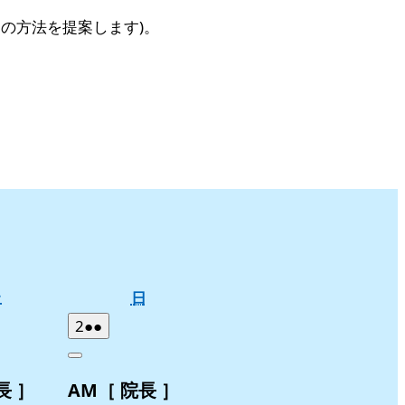
の方法を提案します)。
土
日
土
日
曜
曜
2026
(2
2
●●
日
日
年
件
Close
8
の
長 ］
AM［ 院長 ］
月
イ