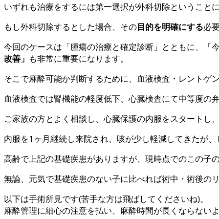
いずれも治療をするには第一選択が外科切除ということ
もし外科切除するとした場合、その
目的を明確にする
必
今回のケースは「腫瘍の治療と確定診断」とともに、「
改善」
も非常に重要になります。
そこで麻酔可能か判断するために、血液検査・レントゲン
血液検査では腎機能の軽度低下、心臓検査にて中等度の
ご家族の方とよく相談し、心臓保護の内服をスタートし
内服を1ヶ月継続し来院され、咳が少し軽減してきたが、
高齢で上記の基礎疾患がありますが、現時点でのこの子
無論、元気で基礎疾患のない子に比べれば術中・術後の
以下は手術所見です(苦手な方は飛ばしてくださいね)。
麻酔管理に細心の注意を払い、麻酔時間が長くならない