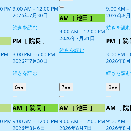
30
1
ベ
ベ
年
件
日
日
00 PM
9:00 AM
–
12:00 PM
9:00 AM
–
ン
ン
Close
7
の
日
2026年7月30日
2026年8
ト)
ト)
AM［ 池田 ］
月
イ
31
ベ
続きを読む
続きを読む
日
9:00 AM
–
12:00 PM
ン
2026年7月31日
ト)
］
PM［ 院長 ］
PM［ 院
続きを読む
0 PM
3:00 PM
–
6:00 PM
3:00 PM
–
日
2026年7月30日
2026年8
続きを読む
続きを読む
2026
(2
2026
(2
2026
(2
6
●●
7
●●
8
●●
年
件
年
件
年
件
Close
Close
Close
8
の
8
の
8
の
］
AM［ 院長 ］
AM［ 池田 ］
AM［ 院
月
月
月
イ
イ
イ
6
7
8
ベ
ベ
ベ
日
日
日
00 PM
9:00 AM
–
12:00 PM
9:00 AM
–
12:00 PM
9:00 AM
–
ン
ン
ン
2026年8月6日
2026年8月7日
2026年8
ト)
ト)
ト)