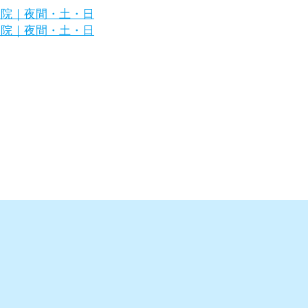
区の犬・猫の専門病院｜夜間・土・日