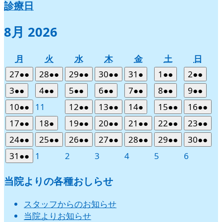
診療日
8月 2026
月
火
水
木
金
土
日
月
火
水
木
金
土
日
曜
曜
曜
曜
曜
曜
曜
2026
(2
2026
(2
2026
(2
2026
(2
2026
(1
2026
(2
2026
(2
27
●●
28
●●
29
●●
30
●●
31
●
1
●●
2
●●
日
日
日
日
日
日
日
年
件
年
件
年
件
年
件
年
件
年
件
年
件
2026
(2
2026
(2
2026
(2
2026
(2
2026
(2
2026
(2
2026
(2
3
●●
4
●●
5
●●
6
●●
7
●●
8
●●
9
●●
7
の
7
の
7
の
7
の
7
の
8
の
8
の
年
件
年
件
年
件
年
件
年
件
年
件
年
件
2026
(2
2026
2026
(2
2026
(2
2026
(1
2026
(2
2026
(2
10
●●
11
12
●●
13
●●
14
●
15
●●
16
●●
月
月
月
月
月
月
月
イ
イ
イ
イ
イ
イ
イ
8
の
8
の
8
の
8
の
8
の
8
の
8
の
年
件
年
年
件
年
件
年
件
年
件
年
件
27
28
29
30
31
1
2
ベ
ベ
ベ
ベ
ベ
ベ
ベ
2026
(2
2026
(1
2026
(2
2026
(2
2026
(2
2026
(2
2026
(2
17
●●
18
●
19
●●
20
●●
21
●●
22
●●
23
●●
月
月
月
月
月
月
月
イ
イ
イ
イ
イ
イ
イ
8
の
8
8
の
8
の
8
の
8
の
8
の
日
日
日
日
日
日
日
ン
ン
ン
ン
ン
ン
ン
年
件
年
件
年
件
年
件
年
件
年
件
年
件
3
4
5
6
7
8
9
ベ
ベ
ベ
ベ
ベ
ベ
ベ
2026
(2
2026
(2
2026
(2
2026
(2
2026
(2
2026
(2
2026
(2
24
●●
25
●●
26
●●
27
●●
28
●●
29
●●
30
●●
月
月
月
月
月
月
月
イ
イ
イ
イ
イ
イ
ト)
ト)
ト)
ト)
ト)
ト)
ト)
8
の
8
の
8
の
8
の
8
の
8
の
8
の
日
日
日
日
日
日
日
ン
ン
ン
ン
ン
ン
ン
年
件
年
件
年
件
年
件
年
件
年
件
年
件
10
11
12
13
14
15
16
ベ
ベ
ベ
ベ
ベ
ベ
2026
(2
2026
2026
2026
2026
2026
2026
31
●●
1
2
3
4
5
6
月
月
月
月
月
月
月
イ
イ
イ
イ
イ
イ
イ
ト)
ト)
ト)
ト)
ト)
ト)
ト)
8
の
8
の
8
の
8
の
8
の
8
の
8
の
日
日
日
日
日
日
日
ン
ン
ン
ン
ン
ン
年
件
年
年
年
年
年
年
17
18
19
20
21
22
23
ベ
ベ
ベ
ベ
ベ
ベ
ベ
月
月
月
月
月
月
月
イ
イ
イ
イ
イ
イ
イ
ト)
ト)
ト)
ト)
ト)
ト)
8
の
9
9
9
9
9
9
当院よりの各種おしらせ
日
日
日
日
日
日
日
ン
ン
ン
ン
ン
ン
ン
24
25
26
27
28
29
30
ベ
ベ
ベ
ベ
ベ
ベ
ベ
月
月
月
月
月
月
月
イ
ト)
ト)
ト)
ト)
ト)
ト)
ト)
日
日
日
日
日
日
日
ン
ン
ン
ン
ン
ン
ン
31
1
2
3
4
5
6
ベ
スタッフからのお知らせ
ト)
ト)
ト)
ト)
ト)
ト)
ト)
日
日
日
日
日
日
日
ン
当院よりお知らせ