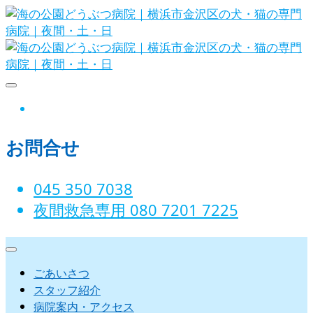
Skip
to
content
海の公園どうぶつ病院｜横浜市金沢
instagram
区の犬・猫の専門病院｜夜間・土・
お問合せ
日
045 350 7038‬
夜間救急専用 080 7201 7225‬
ごあいさつ
スタッフ紹介
病院案内・アクセス