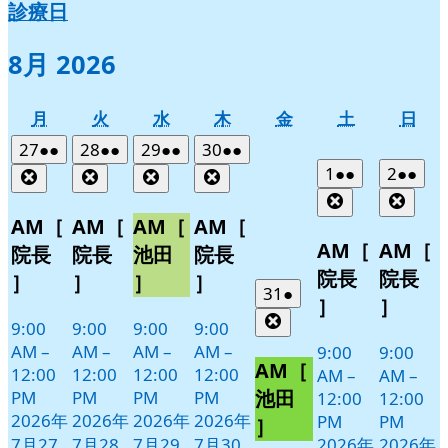
診療日
8月 2026
月
火
水
木
金
土
日
月
火
水
木
金
土
日
曜
曜
曜
曜
曜
曜
曜
2026
(2
2026
(2
2026
(2
2026
(2
27
●●
28
●●
29
●●
30
●●
日
日
日
日
日
日
日
年
件
年
件
年
件
年
件
2026
(2
2026
(2
1
●●
2
●●
Close
Close
Close
Close
7
の
7
の
7
の
7
の
年
件
年
件
Close
Clos
月
月
月
月
イ
イ
イ
イ
8
の
8
の
AM［
AM［
AM［
AM［
27
28
29
30
月
月
ベ
ベ
ベ
ベ
イ
イ
AM［
AM［
院長
院長
池田
院長
日
日
日
日
1
2
ン
ン
ン
ン
ベ
ベ
院長
院長
］
］
］
］
日
日
ト)
ト)
ト)
ト)
ン
ン
2026
(1
31
●
］
］
年
件
ト)
ト)
Close
9:00
9:00
9:00
9:00
7
の
AM
–
AM
–
AM
–
AM
–
9:00
9:00
月
イ
AM［
12:00
12:00
12:00
12:00
AM
–
AM
–
31
ベ
池田
PM
PM
PM
PM
12:00
12:00
日
ン
2026年
2026年
2026年
2026年
PM
PM
］
ト)
7月27
7月28
7月29
7月30
2026年
2026年