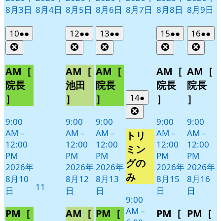
8月3日
8月4日
8月5日
8月6日
8月7日
8月8日
8月9日
2026
(2
2026
(2
2026
(2
2026
(2
2026
(2
10
●●
12
●●
13
●●
15
●●
16
●●
年
件
年
件
年
件
年
件
年
件
Close
Close
Close
Close
Clos
8
の
8
の
8
の
8
の
8
の
月
月
月
月
月
イ
イ
イ
イ
イ
AM［
AM［
AM［
AM［
AM［
10
12
13
15
16
ベ
ベ
ベ
ベ
ベ
院長
池田
院長
院長
院長
日
日
日
日
日
ン
ン
ン
ン
ン
2026
(1
14
●
］
］
］
］
］
ト)
ト)
ト)
ト)
ト)
年
件
Close
8
の
9:00
9:00
9:00
9:00
9:00
月
イ
AM
–
AM
–
AM
–
AM
–
AM
–
トリ
14
ベ
12:00
12:00
12:00
12:00
12:00
ミン
日
PM
PM
PM
PM
PM
ン
グの
2026年
2026年
2026年
2026年
2026年
ト)
み
8月10
8月12
8月13
8月15
8月16
2026
11
日
日
日
日
日
年
9:00
8
AM
–
PM［
AM［
PM［
PM［
PM［
月