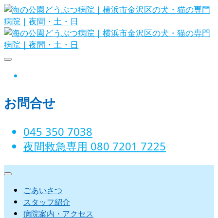
Skip
to
content
海の公園どうぶつ病院｜横浜市金沢
instagram
区の犬・猫の専門病院｜夜間・土・
お問合せ
日
045 350 7038‬
夜間救急専用 080 7201 7225‬
ごあいさつ
スタッフ紹介
病院案内・アクセス