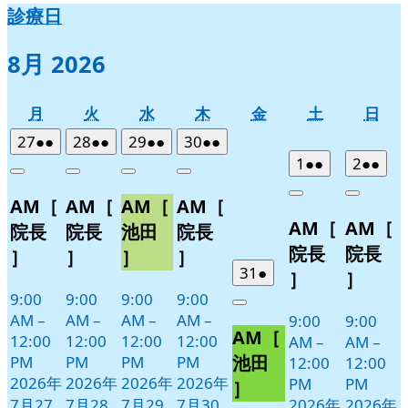
診療日
8月 2026
月
火
水
木
金
土
日
月
火
水
木
金
土
日
曜
曜
曜
曜
曜
曜
曜
2026
(2
2026
(2
2026
(2
2026
(2
27
●●
28
●●
29
●●
30
●●
日
日
日
日
日
日
日
年
件
年
件
年
件
年
件
2026
(2
2026
(2
1
●●
2
●●
Close
Close
Close
Close
7
の
7
の
7
の
7
の
年
件
年
件
Close
Close
AM［
AM［
AM［
AM［
月
月
月
月
イ
イ
イ
イ
8
の
8
の
AM［
AM［
27
28
29
30
月
月
ベ
ベ
ベ
ベ
イ
イ
院長
院長
池田
院長
日
日
日
日
1
2
ン
ン
ン
ン
ベ
ベ
院長
院長
］
］
］
］
日
日
ト)
ト)
ト)
ト)
ン
ン
2026
(1
31
●
］
］
年
件
ト)
ト)
9:00
9:00
9:00
9:00
Close
7
の
AM
–
AM
–
AM
–
AM
–
9:00
9:00
AM［
月
イ
12:00
12:00
12:00
12:00
AM
–
AM
–
31
ベ
池田
PM
PM
PM
PM
12:00
12:00
日
ン
2026年
2026年
2026年
2026年
PM
PM
］
ト)
7月27
7月28
7月29
7月30
2026年
2026年