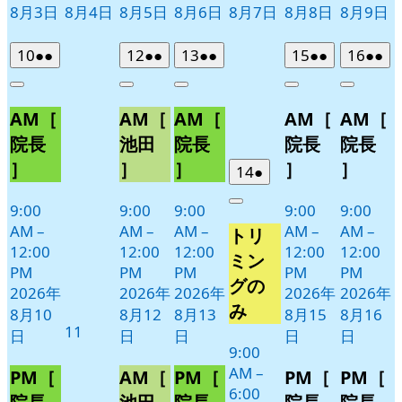
8月3日
8月4日
8月5日
8月6日
8月7日
8月8日
8月9日
2026
(2
2026
(2
2026
(2
2026
(2
2026
(2
10
●●
12
●●
13
●●
15
●●
16
●●
年
件
年
件
年
件
年
件
年
件
Close
Close
Close
Close
Close
8
の
8
の
8
の
8
の
8
の
AM［
AM［
AM［
AM［
AM［
月
月
月
月
月
イ
イ
イ
イ
イ
10
12
13
15
16
ベ
ベ
ベ
ベ
ベ
院長
池田
院長
院長
院長
日
日
日
日
日
ン
ン
ン
ン
ン
］
］
］
］
］
2026
(1
14
●
ト)
ト)
ト)
ト)
ト)
年
件
9:00
9:00
9:00
9:00
9:00
Close
8
の
AM
–
AM
–
AM
–
AM
–
AM
–
トリ
月
イ
12:00
12:00
12:00
12:00
12:00
14
ベ
ミン
PM
PM
PM
PM
PM
日
ン
グの
2026年
2026年
2026年
2026年
2026年
ト)
み
8月10
8月12
8月13
8月15
8月16
2026
11
日
日
日
日
日
年
9:00
AM
–
8
PM［
AM［
PM［
PM［
PM［
6:00
月