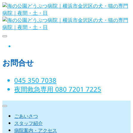
Skip
to
content
海の公園どうぶつ病院｜横浜市金沢
instagram
区の犬・猫の専門病院｜夜間・土・
お問合せ
日
045 350 7038‬
夜間救急専用 080 7201 7225‬
ごあいさつ
スタッフ紹介
病院案内・アクセス