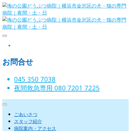
Skip
to
content
海の公園どうぶつ病院｜横浜市金沢
instagram
区の犬・猫の専門病院｜夜間・土・
お問合せ
日
045 350 7038‬
夜間救急専用 080 7201 7225‬
ごあいさつ
スタッフ紹介
病院案内・アクセス