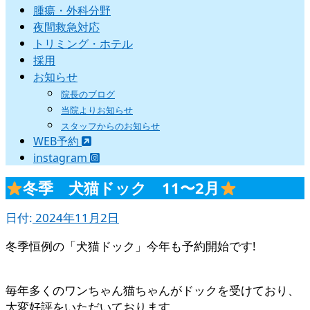
腫瘍・外科分野
夜間救急対応
トリミング・ホテル
採用
お知らせ
院長のブログ
当院よりお知らせ
スタッフからのお知らせ
WEB予約
instagram
冬季 犬猫ドック 11〜2月
日付:
2024年11月2日
冬季恒例の「犬猫ドック」今年も予約開始です!
毎年多くのワンちゃん猫ちゃんがドックを受けており、
大変好評をいただいております。