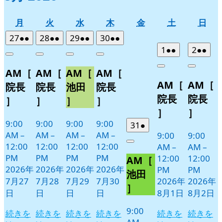
月
火
水
木
金
土
日
月
火
水
木
金
土
日
曜
曜
曜
曜
曜
曜
曜
2026
(2
2026
(2
2026
(2
2026
(2
27
●●
28
●●
29
●●
30
●●
日
日
日
日
日
日
日
年
件
年
件
年
件
年
件
2026
(2
2026
(2
1
●●
2
●●
Close
Close
Close
Close
7
の
7
の
7
の
7
の
年
件
年
件
Close
Close
AM［
AM［
AM［
AM［
月
月
月
月
イ
イ
イ
イ
8
の
8
の
AM［
AM［
27
28
29
30
月
月
ベ
ベ
ベ
ベ
イ
イ
院長
院長
池田
院長
日
日
日
日
1
2
ン
ン
ン
ン
ベ
ベ
院長
院長
］
］
］
］
日
日
ト)
ト)
ト)
ト)
ン
ン
］
］
ト)
ト)
9:00
9:00
9:00
9:00
2026
(1
31
●
AM
–
AM
–
AM
–
AM
–
9:00
9:00
年
件
12:00
12:00
12:00
12:00
Close
AM
–
AM
–
7
の
PM
PM
PM
PM
12:00
12:00
AM［
月
イ
2026年
2026年
2026年
2026年
PM
PM
31
ベ
池田
7月27
7月28
7月29
7月30
2026年
2026年
日
ン
］
日
日
日
日
8月1日
8月2日
ト)
9:00
続きを
続きを
続きを
続きを
続きを
続きを