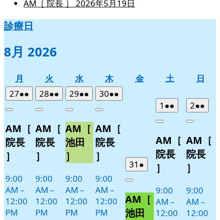
AM［ 院長 ］
2026年5月19日
診療日
8月 2026
月
火
水
木
金
土
日
月
火
水
木
金
土
日
曜
曜
曜
曜
曜
曜
曜
2026
(2
2026
(2
2026
(2
2026
(2
27
●●
28
●●
29
●●
30
●●
日
日
日
日
日
日
日
年
件
年
件
年
件
年
件
2026
(2
2026
(2
1
●●
2
●●
Close
Close
Close
Close
7
の
7
の
7
の
7
の
年
件
年
件
Close
Close
AM［
AM［
AM［
AM［
月
月
月
月
イ
イ
イ
イ
8
の
8
の
AM［
AM［
27
28
29
30
月
月
ベ
ベ
ベ
ベ
イ
イ
院長
院長
池田
院長
日
日
日
日
1
2
ン
ン
ン
ン
ベ
ベ
院長
院長
］
］
］
］
日
日
ト)
ト)
ト)
ト)
ン
ン
2026
(1
31
●
］
］
年
件
ト)
ト)
9:00
9:00
9:00
9:00
Close
7
の
AM
–
AM
–
AM
–
AM
–
9:00
9:00
AM［
月
イ
12:00
12:00
12:00
12:00
AM
–
AM
–
31
ベ
池田
PM
PM
PM
PM
12:00
12:00