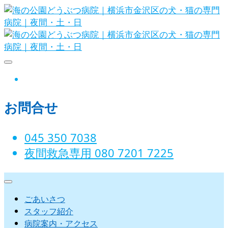
Skip
to
content
海の公園どうぶつ病院｜横浜市金沢
instagram
区の犬・猫の専門病院｜夜間・土・
お問合せ
日
045 350 7038‬
夜間救急専用 080 7201 7225‬
ごあいさつ
スタッフ紹介
病院案内・アクセス