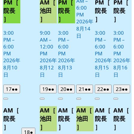
AM
–
8
PM［
AM［
PM［
PM［
PM［
6:00
月
院長
池田
院長
院長
院長
PM
11
］
］
］
］
］
2026年
日
8月14
3:00
9:00
3:00
3:00
3:00
日
PM
–
AM
–
PM
–
PM
–
PM
–
6:00
12:00
6:00
6:00
6:00
PM
PM
PM
PM
PM
2026年
2026年
2026年
2026年
2026年
8月10
8月12
8月13
8月15
8月16
日
日
日
日
日
2026
(2
2026
(2
2026
(2
2026
(2
2026
(2
2026
(2
17
●●
19
●●
20
●●
21
●●
22
●●
23
●●
年
件
年
件
年
件
年
件
年
件
年
件
Close
Close
Close
Close
Close
Close
8
の
8
の
8
の
8
の
8
の
8
の
AM［
AM［
AM［
AM［
AM［
AM［
月
月
月
月
月
月
イ
イ
イ
イ
イ
イ
17
19
20
21
22
23
ベ
ベ
ベ
ベ
ベ
ベ
院長
池田
院長
池田
院長
院長
日
日
日
日
日
日
ン
ン
ン
ン
ン
ン
］
］
］
］
］
］
ト)
ト)
ト)
ト)
ト)
ト)
2026
(1
18
●