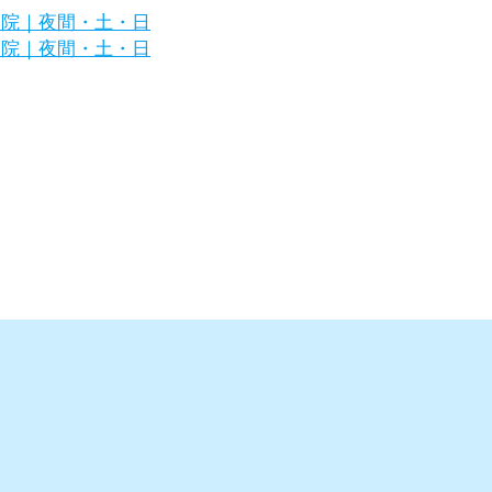
区の犬・猫の専門病院｜夜間・土・日