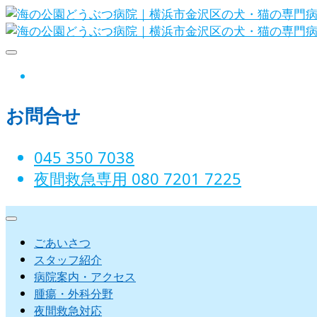
Skip
to
content
海の公園どうぶつ病院｜横浜市金沢
instagram
お問合せ
045 350 7038‬
夜間救急専用 080 7201 7225‬
ごあいさつ
スタッフ紹介
病院案内・アクセス
腫瘍・外科分野
夜間救急対応