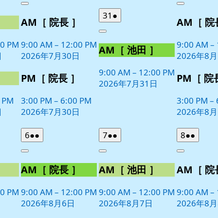
Close
Close
7
の
8
の
2026
(1
31
●
］
AM［ 院長 ］
AM［ 院
月
月
イ
イ
年
件
30
1
ベ
ベ
Close
7
の
日
日
00 PM
9:00 AM
–
12:00 PM
9:00 AM
–
ン
ン
AM［ 池田 ］
月
イ
日
2026年7月30日
2026年8
ト)
ト)
31
ベ
日
9:00 AM
–
12:00 PM
ン
］
PM［ 院長 ］
PM［ 院
2026年7月31日
ト)
0 PM
3:00 PM
–
6:00 PM
3:00 PM
–
日
2026年7月30日
2026年8
2026
(2
2026
(2
2026
(2
6
●●
7
●●
8
●●
年
件
年
件
年
件
Close
Close
Close
8
の
8
の
8
の
］
AM［ 院長 ］
AM［ 池田 ］
AM［ 院
月
月
月
イ
イ
イ
6
7
8
ベ
ベ
ベ
日
日
日
00 PM
9:00 AM
–
12:00 PM
9:00 AM
–
12:00 PM
9:00 AM
–
ン
ン
ン
2026年8月6日
2026年8月7日
2026年8
ト)
ト)
ト)