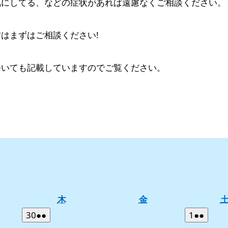
気にしてる、などの症状があれば遠慮なくご相談ください。
はまずはご相談ください!
ついても記載していますのでご覧ください。
木
金
木
金
曜
曜
2026
(2
2026
(2
30
●●
1
●●
日
日
年
件
年
件