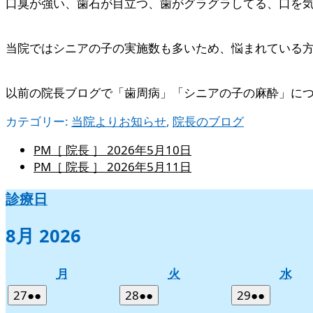
口臭が強い、歯石が目立つ、歯がグラグラしてる、口を
当院ではシニアの子の実施数も多いため、悩まれている方
以前の院長ブログで「歯周病」「シニアの子の麻酔」に
カテゴリー:
当院よりお知らせ
,
院長のブログ
PM［ 院長 ］
2026年5月10日
PM［ 院長 ］
2026年5月11日
診療日
8月 2026
月
火
水
月
火
水
曜
曜
曜
2026
(2
2026
(2
2026
(2
27
●●
28
●●
29
●●
日
日
日
年
件
年
件
年
件