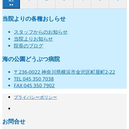
17
18
19
20
21
22
23
件
件
件
件
件
件
件
●●
イ
イ
イ
イ
イ
イ
イ
年
年
年
年
年
年
ン
ン
ン
ン
ン
ン
年
月
月
月
月
月
月
月
日
日
日
日
日
日
日
(2
の
の
の
の
の
の
の
ベ
ベ
ベ
ベ
ベ
ベ
ベ
9
9
9
9
9
9
ト)
ト)
ト)
ト)
ト)
ト)
8
24
25
26
27
28
29
30
当院よりの各種おしらせ
件
イ
イ
イ
イ
イ
イ
イ
ン
ン
ン
ン
ン
ン
ン
月
月
月
月
月
月
月
日
日
日
日
日
日
日
の
ベ
ベ
ベ
ベ
ベ
ベ
ベ
ト)
ト)
ト)
ト)
ト)
ト)
ト)
1
2
3
4
5
6
31
スタッフからのお知らせ
イ
ン
ン
ン
ン
ン
ン
ン
日
日
日
日
日
日
日
当院よりお知らせ
ベ
ト)
ト)
ト)
ト)
ト)
ト)
ト)
院長のブログ
ン
ト)
海の公園どうぶつ病院
〒236-0022 神奈川県横浜市金沢区町屋町2-22
TEL 045 350 7038
FAX 045 350 7902
プライバシーポリシー
instagram
お問合せ