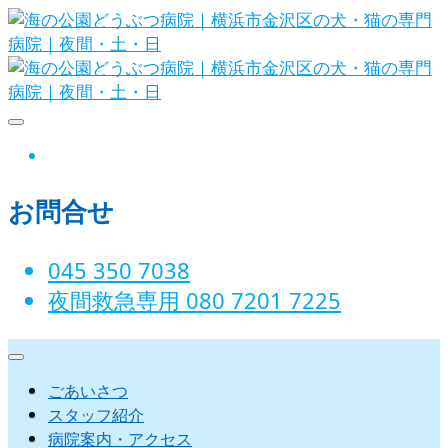
Skip
to
content
海の公園どうぶつ病院｜横浜市金沢
instagram
区の犬・猫の専門病院｜夜間・土・
お問合せ
日
045 350 7038‬
夜間救急専用 080 7201 7225‬
ごあいさつ
スタッフ紹介
病院案内・アクセス