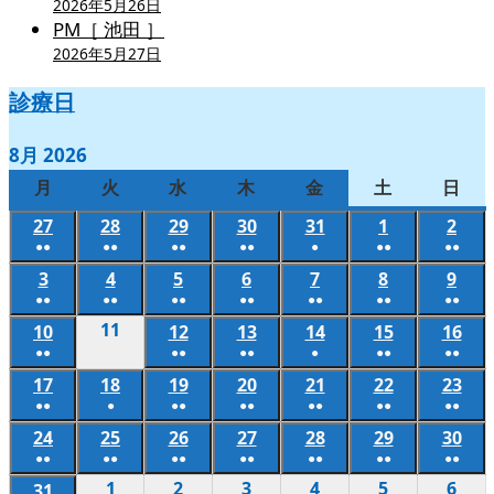
2026年5月26日
PM［ 池田 ］
2026年5月27日
診療日
8月 2026
月
月
火
火
水
水
木
木
金
金
土
土
日
日
曜
曜
曜
曜
曜
曜
曜
27
2026
28
2026
29
2026
30
2026
31
2026
1
2026
2
202
日
日
日
日
日
日
日
●●
●●
●●
●●
●
●●
●●
年
年
年
年
年
年
年
(2
(2
(2
(2
(1
(2
(2
3
2026
4
2026
5
2026
6
2026
7
2026
8
2026
9
202
7
7
7
7
7
8
8
件
件
件
件
件
件
件
●●
●●
●●
●●
●●
●●
●●
年
年
年
年
年
年
年
月
月
月
月
月
月
月
(2
(2
(2
(2
(2
(2
(2
の
の
の
の
の
の
の
11
2026
10
2026
12
2026
13
2026
14
2026
15
2026
16
202
8
8
8
8
8
8
8
27
28
29
30
31
1
2
件
件
件
件
件
件
件
●●
●●
●●
●
●●
●●
イ
イ
イ
イ
イ
イ
イ
年
年
年
年
年
年
年
月
月
月
月
月
月
月
日
日
日
日
日
日
日
(2
(2
(2
(1
(2
(2
の
の
の
の
の
の
の
ベ
ベ
ベ
ベ
ベ
ベ
ベ
17
2026
18
8
2026
19
2026
20
2026
21
2026
22
2026
23
202
8
8
8
8
8
8
3
4
5
6
7
8
9
件
件
件
件
件
件
●●
●
●●
●●
●●
●●
●●
イ
イ
イ
イ
イ
イ
イ
ン
ン
ン
ン
ン
ン
ン
年
月
年
年
年
年
年
年
月
月
月
月
月
月
日
日
日
日
日
日
日
(2
(1
(2
(2
(2
(2
(2
の
の
の
の
の
の
ベ
ベ
ベ
ベ
ベ
ベ
ベ
24
2026
25
2026
26
2026
27
2026
28
2026
29
2026
30
202
ト)
ト)
ト)
ト)
ト)
ト)
ト)
8
11
8
8
8
8
8
8
10
12
13
14
15
16
件
件
件
件
件
件
件
●●
●●
●●
●●
●●
●●
●●
イ
イ
イ
イ
イ
イ
ン
ン
ン
ン
ン
ン
ン
年
年
年
年
年
年
年
月
日
月
月
月
月
月
月
日
日
日
日
日
日
(2
(2
(2
(2
(2
(2
(2
の
の
の
の
の
の
の
1
2026
2
2026
3
2026
4
2026
5
2026
6
202
ベ
ベ
ベ
ベ
ベ
ベ
31
2026
ト)
ト)
ト)
ト)
ト)
ト)
ト)
8
8
8
8
8
8
8