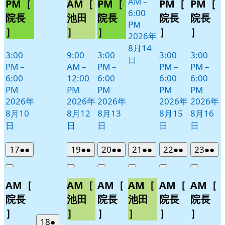
AM
–
8
PM［
AM［
PM［
PM［
PM［
6:00
月
院長
池田
院長
院長
院長
PM
11
］
］
］
］
］
2026年
日
8月14
3:00
9:00
3:00
3:00
3:00
日
PM
–
AM
–
PM
–
PM
–
PM
–
6:00
12:00
6:00
6:00
6:00
PM
PM
PM
PM
PM
2026年
2026年
2026年
2026年
2026年
8月10
8月12
8月13
8月15
8月16
日
日
日
日
日
2026
(2
2026
(2
2026
(2
2026
(2
2026
(2
2026
(2
17
●●
19
●●
20
●●
21
●●
22
●●
23
●●
年
件
年
件
年
件
年
件
年
件
年
件
Close
Close
Close
Close
Close
Close
8
の
8
の
8
の
8
の
8
の
8
の
AM［
AM［
AM［
AM［
AM［
AM［
月
月
月
月
月
月
イ
イ
イ
イ
イ
イ
17
19
20
21
22
23
ベ
ベ
ベ
ベ
ベ
ベ
院長
池田
院長
池田
院長
院長
日
日
日
日
日
日
ン
ン
ン
ン
ン
ン
］
］
］
］
］
］
ト)
ト)
ト)
ト)
ト)
ト)
2026
(1
18
●