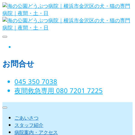
Skip
to
content
海の公園どうぶつ病院｜横浜市金沢
instagram
区の犬・猫の専門病院｜夜間・土・
お問合せ
日
045 350 7038‬
夜間救急専用 080 7201 7225‬
ごあいさつ
スタッフ紹介
病院案内・アクセス