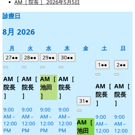
AM［ 院長 ］
2026年5月5日
診療日
8月 2026
月
火
水
木
金
土
日
月
火
水
木
金
土
日
曜
曜
曜
曜
曜
曜
曜
2026
(2
2026
(2
2026
(2
2026
(2
27
●●
28
●●
29
●●
30
●●
日
日
日
日
日
日
日
年
件
年
件
年
件
年
件
2026
(2
2026
(2
1
●●
2
●●
Close
Close
Close
Close
7
の
7
の
7
の
7
の
年
件
年
件
Close
Close
AM［
AM［
AM［
AM［
月
月
月
月
イ
イ
イ
イ
8
の
8
の
AM［
AM［
27
28
29
30
月
月
ベ
ベ
ベ
ベ
イ
イ
院長
院長
池田
院長
日
日
日
日
1
2
ン
ン
ン
ン
ベ
ベ
院長
院長
］
］
］
］
日
日
ト)
ト)
ト)
ト)
ン
ン
2026
(1
31
●
］
］
年
件
ト)
ト)
9:00
9:00
9:00
9:00
Close
7
の
AM
–
AM
–
AM
–
AM
–
9:00
9:00
AM［
月
イ
12:00
12:00
12:00
12:00
AM
–
AM
–
31
ベ
池田
PM
PM
PM
PM
12:00
12:00