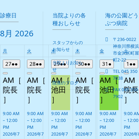
診療日
当院よりの各
海の公園どう
種おしらせ
ぶつ病院
8月 2026
〒236-0022
スタッフからの
神奈川県横浜
お知らせ
月
火
水
木
金
土
月
火
水
木
金
土
市金沢区町屋
曜
曜
曜
曜
曜
曜
町2-22
当院よりお知ら
2026
(2
2026
(2
2026
(2
2026
(2
2026
(1
202
(
27
●●
28
●●
29
●●
30
●●
31
●
1
●●
日
日
日
日
日
日
せ
年
件
年
件
年
件
年
件
年
件
年
TEL 045 350
Close
Close
Close
Close
Close
Clos
7
の
7
の
7
の
7
の
7
の
8
AM［
AM［
AM［
AM［
AM［
AM
7038
院長のブログ
月
イ
月
イ
月
イ
月
イ
月
イ
月
院長
院長
池田
院長
池田
院長
FAX 045 350
27
ベ
28
ベ
29
ベ
30
ベ
31
ベ
1
7902
］
日
ン
］
日
ン
］
日
ン
］
日
ン
］
日
ン
］
日
ト)
ト)
ト)
ト)
ト)
ト
9:00 AM
9:00 AM
9:00 AM
9:00 AM
9:00 AM
9:00 A
–
12:00
–
12:00
–
12:00
–
12:00
–
12:00
–
12:00
PM
PM
PM
PM
PM
PM
2026年7
2026年7
2026年7
2026年7
2026年7
2026年