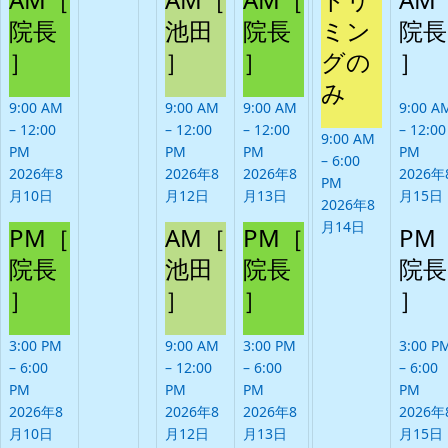
月
イ
月
イ
月
イ
月
イ
月
月
院長
池田
院長
ミン
院長
10
ベ
12
ベ
13
ベ
14
ベ
15
11
］
日
ン
］
日
ン
］
日
ン
グの
日
ン
］
日
日
ト)
ト)
ト)
ト)
み
9:00 AM
9:00 AM
9:00 AM
9:00 A
–
12:00
–
12:00
–
12:00
–
12:00
9:00 AM
PM
PM
PM
PM
–
6:00
2026年8
2026年8
2026年8
2026年
PM
月10日
月12日
月13日
月15日
2026年8
月14日
PM［
AM［
PM［
PM
院長
池田
院長
院長
］
］
］
］
3:00 PM
9:00 AM
3:00 PM
3:00 P
–
6:00
–
12:00
–
6:00
–
6:00
PM
PM
PM
PM
2026年8
2026年8
2026年8
2026年
月10日
月12日
月13日
月15日