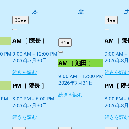
木
金
木
金
曜
曜
2026
(2
2026
(2
30
●●
1
●●
日
日
年
件
年
件
Close
Close
7
の
8
の
］
AM［ 院長 ］
AM［ 院
月
月
イ
イ
2026
(1
31
●
30
1
ベ
ベ
年
件
日
日
00 PM
9:00 AM
–
12:00 PM
9:00 AM
–
ン
ン
Close
7
の
日
2026年7月30日
2026年8
ト)
ト)
AM［ 池田 ］
月
イ
31
ベ
続きを読む
続きを読む
日
9:00 AM
–
12:00 PM
ン
2026年7月31日
ト)
］
PM［ 院長 ］
PM［ 院
続きを読む
0 PM
3:00 PM
–
6:00 PM
3:00 PM
–
日
2026年7月30日
2026年8
続きを読む
続きを読む