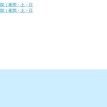
区の犬・猫の専門病院｜夜間・土・日