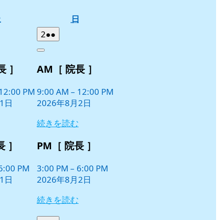
土
日
土
日
曜
曜
2026
(2
2
●●
日
日
年
件
Close
8
の
長 ］
AM［ 院長 ］
月
イ
2
ベ
日
12:00 PM
9:00 AM
–
12:00 PM
ン
月1日
2026年8月2日
ト)
続きを読む
長 ］
PM［ 院長 ］
6:00 PM
3:00 PM
–
6:00 PM
月1日
2026年8月2日
続きを読む