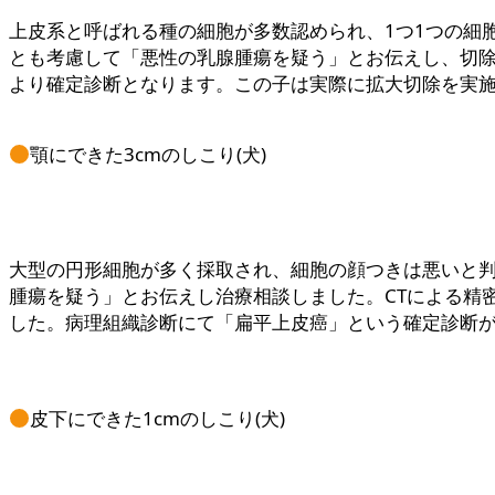
上皮系と呼ばれる種の細胞が多数認められ、1つ1つの細
とも考慮して「悪性の乳腺腫瘍を疑う」とお伝えし、切
より確定診断となります。この子は実際に拡大切除を実
顎にできた3cmのしこり(犬)
大型の円形細胞が多く採取され、細胞の顔つきは悪いと
腫瘍を疑う」とお伝えし治療相談しました。CTによる精
した。病理組織診断にて「扁平上皮癌」という確定診断
皮下にできた1cmのしこり(犬)