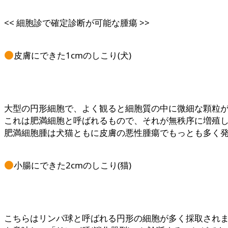
<< 細胞診で確定診断が可能な腫瘍 >>
皮膚にできた1cmのしこり(犬)
大型の円形細胞で、よく観ると細胞質の中に微細な顆粒
これは肥満細胞と呼ばれるもので、それが無秩序に増殖
肥満細胞腫は犬猫ともに皮膚の悪性腫瘍でもっとも多く
小腸にできた2cmのしこり(猫)
こちらはリンパ球と呼ばれる円形の細胞が多く採取され