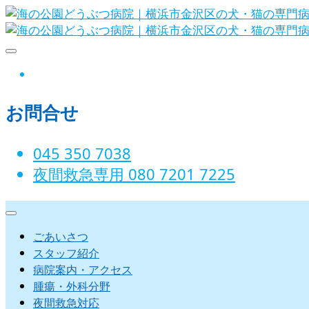
Skip
to
content
海の公園どうぶつ病院｜横浜市金沢
instagram
お問合せ
045 350 7038‬
夜間救急専用 080 7201 7225‬
ごあいさつ
スタッフ紹介
病院案内・アクセス
腫瘍・外科分野
夜間救急対応