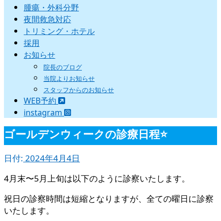
腫瘍・外科分野
夜間救急対応
トリミング・ホテル
採用
お知らせ
院長のブログ
当院よりお知らせ
スタッフからのお知らせ
WEB予約
instagram
ゴールデンウィークの診療日程⭐️
日付:
2024年4月4日
4月末〜5月上旬は以下のように診察いたします。
祝日の診察時間は短縮となりますが、全ての曜日に診察
いたします。