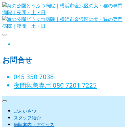
Skip
to
content
海の公園どうぶつ病院｜横浜市金沢
instagram
区の犬・猫の専門病院｜夜間・土・
お問合せ
日
045 350 7038‬
夜間救急専用 080 7201 7225‬
ごあいさつ
スタッフ紹介
病院案内・アクセス