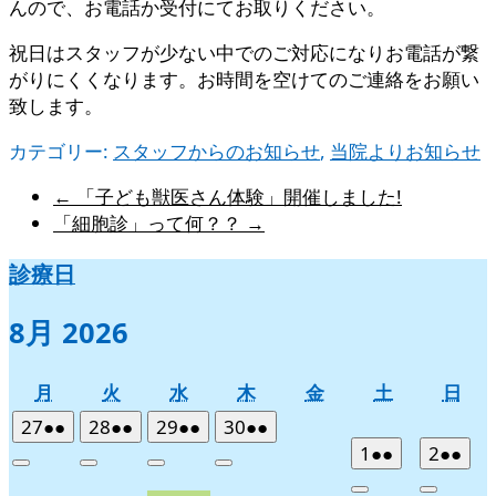
んので、お電話か受付にてお取りください。
祝日はスタッフが少ない中でのご対応になりお電話が繋
がりにくくなります。お時間を空けてのご連絡をお願い
致します。
カテゴリー:
スタッフからのお知らせ
,
当院よりお知らせ
←
「子ども獣医さん体験」開催しました!
「細胞診」って何？？
→
診療日
8月 2026
月
火
水
木
金
土
日
月
火
水
木
金
土
日
曜
曜
曜
曜
曜
曜
曜
2026
(2
2026
(2
2026
(2
2026
(2
27
●●
28
●●
29
●●
30
●●
日
日
日
日
日
日
日
年
件
年
件
年
件
年
件
2026
(2
2026
(2
1
●●
2
●●
Close
Close
Close
Close
7
の
7
の
7
の
7
の
年
件
年
件