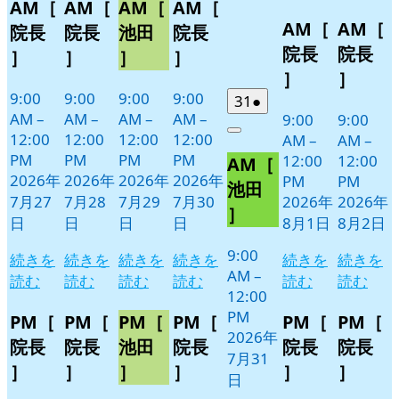
Close
Close
AM［
AM［
AM［
AM［
月
月
月
月
イ
イ
イ
イ
8
の
8
の
AM［
AM［
27
28
29
30
月
月
ベ
ベ
ベ
ベ
イ
イ
院長
院長
池田
院長
日
日
日
日
1
2
ン
ン
ン
ン
ベ
ベ
院長
院長
］
］
］
］
日
日
ト)
ト)
ト)
ト)
ン
ン
］
］
ト)
ト)
9:00
9:00
9:00
9:00
2026
(1
31
●
AM
–
AM
–
AM
–
AM
–
9:00
9:00
年
件
12:00
12:00
12:00
12:00
Close
AM
–
AM
–
7
の
PM
PM
PM
PM
12:00
12:00
AM［
月
イ
2026年
2026年
2026年
2026年
PM
PM
31
ベ
池田
7月27
7月28
7月29
7月30
2026年
2026年
日
ン
］
日
日
日
日
8月1日
8月2日
ト)
9:00
続きを
続きを
続きを
続きを
続きを
続きを
AM
–
読む
読む
読む
読む
読む
読む
12:00
PM
PM［
PM［
PM［
PM［
PM［
PM［
2026年
院長
院長
池田
院長
院長
院長
7月31
］
］
］
］
］
］
日