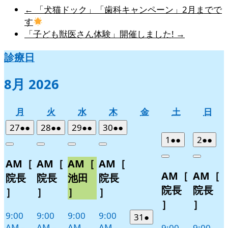
←
「犬猫ドック」「歯科キャンペーン」2月までで
す
「子ども獣医さん体験」開催しました!
→
診療日
8月 2026
月
火
水
木
金
土
日
月
火
水
木
金
土
日
曜
曜
曜
曜
曜
曜
曜
2026
(2
2026
(2
2026
(2
2026
(2
27
●●
28
●●
29
●●
30
●●
日
日
日
日
日
日
日
年
件
年
件
年
件
年
件
2026
(2
2026
(2
1
●●
2
●●
Close
Close
Close
Close
7
の
7
の
7
の
7
の
年
件
年
件
Close
Close
AM［
AM［
AM［
AM［
月
月
月
月
イ
イ
イ
イ
8
の
8
の
AM［
AM［
27
28
29
30
月
月
ベ
ベ
ベ
ベ
イ
イ
院長
院長
池田
院長
日
日
日
日
1
2
ン
ン
ン
ン
ベ
ベ
院長
院長
］
］
］
］
日
日
ト)
ト)
ト)
ト)
ン
ン
］
］
ト)
ト)
9:00
9:00
9:00
9:00
2026
(1
31
●
AM
–
AM
–
AM
–
AM
–
9:00
9:00