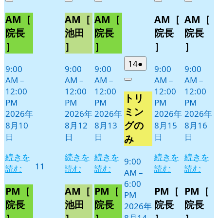
Close
Close
Close
Close
Close
8
の
8
の
8
の
8
の
8
の
AM［
AM［
AM［
AM［
AM［
月
月
月
月
月
イ
イ
イ
イ
イ
10
12
13
15
16
ベ
ベ
ベ
ベ
ベ
院長
池田
院長
院長
院長
日
日
日
日
日
ン
ン
ン
ン
ン
］
］
］
］
］
ト)
ト)
ト)
ト)
ト)
2026
(1
14
●
9:00
9:00
9:00
9:00
9:00
年
件
AM
–
AM
–
AM
–
AM
–
AM
–
Close
8
の
12:00
12:00
12:00
12:00
12:00
トリ
月
イ
PM
PM
PM
PM
PM
14
ベ
ミン
2026年
2026年
2026年
2026年
2026年
日
ン
グの
8月10
8月12
8月13
8月15
8月16
ト)
日
日
日
日
日
み
続きを
続きを
続きを
続きを
続きを
9:00
2026
11
読む
読む
読む
読む
読む
AM
–
年
6:00
8
PM［
AM［
PM［
PM［
PM［
PM
月
院長
池田
院長
院長
院長
2026年
11
8月14