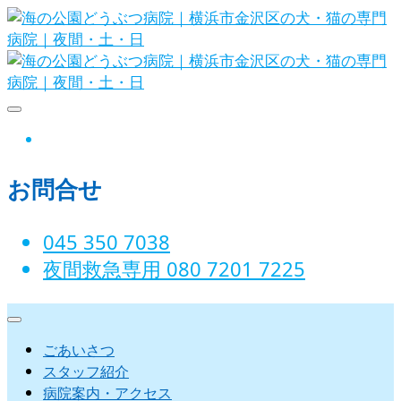
Skip
to
content
海の公園どうぶつ病院｜横浜市金沢
instagram
区の犬・猫の専門病院｜夜間・土・
お問合せ
日
045 350 7038‬
夜間救急専用 080 7201 7225‬
ごあいさつ
スタッフ紹介
病院案内・アクセス