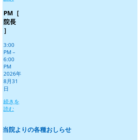
年
年
年
年
年
年
9
9
9
9
9
9
PM［
月
月
月
月
月
月
院長
1
2
3
4
5
6
］
日
日
日
日
日
日
3:00
PM
–
6:00
PM
2026年
8月31
日
続きを
読む
当院よりの各種おしらせ