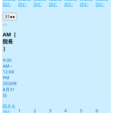
読む
読む
読む
読む
読む
読む
読む
2026
(2
31
●●
年
件
Close
8
の
AM［
月
イ
31
ベ
院長
日
ン
］
ト)
9:00
AM
–
12:00
PM
2026年
8月31
日
続きを
2026
2026
2026
2026
2026
2026
1
2
3
4
5
6
読む