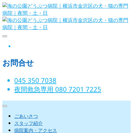
Skip
to
content
海の公園どうぶつ病院｜横浜市金沢
instagram
区の犬・猫の専門病院｜夜間・土・
お問合せ
日
045 350 7038‬
夜間救急専用 080 7201 7225‬
ごあいさつ
スタッフ紹介
病院案内・アクセス