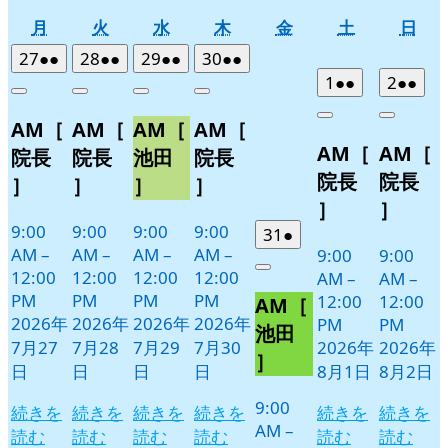
月
火
水
木
金
土
日
月
火
水
木
金
土
日
曜
曜
曜
曜
曜
曜
曜
2026
(2
2026
(2
2026
(2
2026
(2
27
●●
28
●●
29
●●
30
●●
日
日
日
日
日
日
日
年
件
年
件
年
件
年
件
2026
(2
2026
(2
1
●●
2
●●
Close
Close
Close
Close
7
の
7
の
7
の
7
の
年
件
年
件
Close
Close
AM［
AM［
AM［
AM［
月
月
月
月
イ
イ
イ
イ
8
の
8
の
AM［
AM［
27
28
29
30
月
月
ベ
ベ
ベ
ベ
イ
イ
院長
院長
池田
院長
日
日
日
日
1
2
ン
ン
ン
ン
ベ
ベ
院長
院長
］
］
］
］
日
日
ト)
ト)
ト)
ト)
ン
ン
］
］
ト)
ト)
9:00
9:00
9:00
9:00
2026
(1
31
●
AM
–
AM
–
AM
–
AM
–
9:00
9:00
年
件
12:00
12:00
12:00
12:00
Close
AM
–
AM
–
7
の
PM
PM
PM
PM
12:00
12:00
AM［
月
イ
2026年
2026年
2026年
2026年
PM
PM
31
ベ
池田
7月27
7月28
7月29
7月30
2026年
2026年
日
ン
］
日
日
日
日
8月1日
8月2日
ト)
9:00
続きを
続きを
続きを
続きを
続きを
続きを
AM
–
読む
読む
読む
読む
読む
読む