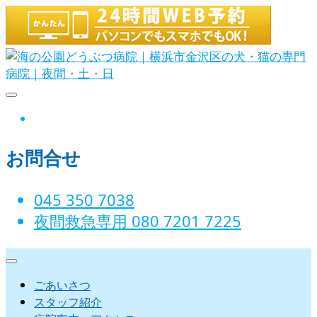
Skip
to
content
海の公園どうぶつ病院｜横浜市金沢
instagram
区の犬・猫の専門病院｜夜間・土・
お問合せ
日
045 350 7038‬
夜間救急専用 080 7201 7225‬
ごあいさつ
スタッフ紹介