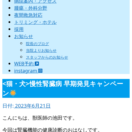
病院案内・アクセス
腫瘍・外科分野
夜間救急対応
トリミング・ホテル
採用
お知らせ
院長のブログ
当院よりお知らせ
スタッフからのお知らせ
WEB予約
instagram
<猫・犬>慢性腎臓病 早期発見キャンペー
ン
日付:
2023年6月21日
こんにちは、獣医師の池田です。
今回は腎臓機能の健康診断のおはなしです。