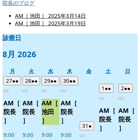
院長のブログ
AM［ 池田 ］
2025年3月14日
AM［ 池田 ］
2025年3月19日
診療日
8月 2026
月
火
水
木
金
土
日
月
火
水
木
金
土
日
曜
曜
曜
曜
曜
曜
曜
2026
(2
2026
(2
2026
(2
2026
(2
27
●●
28
●●
29
●●
30
●●
日
日
日
日
日
日
日
年
件
年
件
年
件
年
件
2026
(2
2026
(2
1
●●
2
●●
Close
Close
Close
Close
7
の
7
の
7
の
7
の
年
件
年
件
Close
Close
AM［
AM［
AM［
AM［
月
月
月
月
イ
イ
イ
イ
8
の
8
の
AM［
AM［
27
28
29
30
月
月
ベ
ベ
ベ
ベ
イ
イ
院長
院長
池田
院長
日
日
日
日
1
2
ン
ン
ン
ン
ベ
ベ
院長
院長
］
］
］
］
日
日
ト)
ト)
ト)
ト)
ン
ン
2026
(1
31
●
］
］
年
件
ト)
ト)
9:00
9:00
9:00
9:00
Close