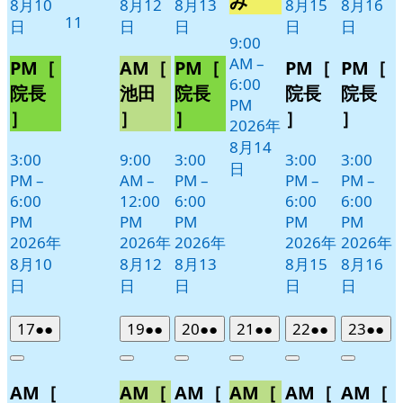
み
8月10
8月12
8月13
8月15
8月16
2026
11
日
日
日
日
日
年
9:00
AM
–
8
PM［
AM［
PM［
PM［
PM［
6:00
月
院長
池田
院長
院長
院長
PM
11
］
］
］
］
］
2026年
日
8月14
3:00
9:00
3:00
3:00
3:00
日
PM
–
AM
–
PM
–
PM
–
PM
–
6:00
12:00
6:00
6:00
6:00
PM
PM
PM
PM
PM
2026年
2026年
2026年
2026年
2026年
8月10
8月12
8月13
8月15
8月16
日
日
日
日
日
2026
(2
2026
(2
2026
(2
2026
(2
2026
(2
2026
(2
17
●●
19
●●
20
●●
21
●●
22
●●
23
●●
年
件
年
件
年
件
年
件
年
件
年
件
Close
Close
Close
Close
Close
Close
8
の
8
の
8
の
8
の
8
の
8
の
AM［
AM［
AM［
AM［
AM［
AM［
月
月
月
月
月
月
イ
イ
イ
イ
イ
イ