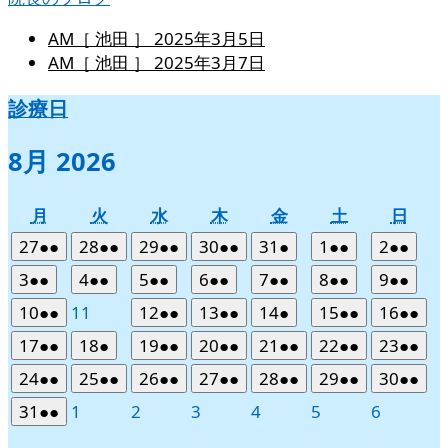
AM［ 池田 ］
2025年3月5日
AM［ 池田 ］
2025年3月7日
診療日
8月 2026
月
火
水
木
金
土
日
月
火
水
木
金
土
日
曜
曜
曜
曜
曜
曜
曜
2026
(2
2026
(2
2026
(2
2026
(2
2026
(1
2026
(2
2026
(2
27
●●
28
●●
29
●●
30
●●
31
●
1
●●
2
●●
日
日
日
日
日
日
日
年
件
年
件
年
件
年
件
年
件
年
件
年
件
2026
(2
2026
(2
2026
(2
2026
(2
2026
(2
2026
(2
2026
(2
3
●●
4
●●
5
●●
6
●●
7
●●
8
●●
9
●●
7
の
7
の
7
の
7
の
7
の
8
の
8
の
年
件
年
件
年
件
年
件
年
件
年
件
年
件
2026
(2
2026
2026
(2
2026
(2
2026
(1
2026
(2
2026
(2
10
●●
11
12
●●
13
●●
14
●
15
●●
16
●●
月
月
月
月
月
月
月
イ
イ
イ
イ
イ
イ
イ
8
の
8
の
8
の
8
の
8
の
8
の
8
の
年
件
年
年
件
年
件
年
件
年
件
年
件
27
28
29
30
31
1
2
ベ
ベ
ベ
ベ
ベ
ベ
ベ
2026
(2
2026
(1
2026
(2
2026
(2
2026
(2
2026
(2
2026
(2
17
●●
18
●
19
●●
20
●●
21
●●
22
●●
23
●●
月
月
月
月
月
月
月
イ
イ
イ
イ
イ
イ
イ
8
の
8
8
の
8
の
8
の
8
の
8
の
日
日
日
日
日
日
日
ン
ン
ン
ン
ン
ン
ン
年
件
年
件
年
件
年
件
年
件
年
件
年
件
3
4
5
6
7
8
9
ベ
ベ
ベ
ベ
ベ
ベ
ベ
2026
(2
2026
(2
2026
(2
2026
(2
2026
(2
2026
(2
2026
(2
24
●●
25
●●
26
●●
27
●●
28
●●
29
●●
30
●●
月
月
月
月
月
月
月
イ
イ
イ
イ
イ
イ
ト)
ト)
ト)
ト)
ト)
ト)
ト)
8
の
8
の
8
の
8
の
8
の
8
の
8
の
日
日
日
日
日
日
日
ン
ン
ン
ン
ン
ン
ン
年
件
年
件
年
件
年
件
年
件
年
件
年
件
10
11
12
13
14
15
16
ベ
ベ
ベ
ベ
ベ
ベ
2026
(2
2026
2026
2026
2026
2026
2026
31
●●
1
2
3
4
5
6
月
月
月
月
月
月
月
イ
イ
イ
イ
イ
イ
イ
ト)
ト)
ト)
ト)
ト)
ト)
ト)
8
の
8
の
8
の
8
の
8
の
8
の
8
の
日
日
日
日
日
日
日
ン
ン
ン
ン
ン
ン
年
件
年
年
年
年
年
年
17
18
19
20
21
22
23
ベ
ベ
ベ
ベ
ベ
ベ
ベ
月
月
月
月
月
月
月