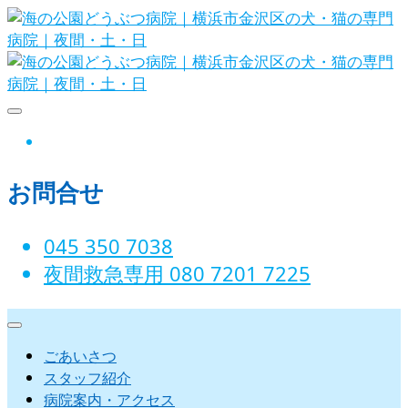
Skip
to
content
海の公園どうぶつ病院｜横浜市金沢
instagram
区の犬・猫の専門病院｜夜間・土・
お問合せ
日
045 350 7038‬
夜間救急専用 080 7201 7225‬
ごあいさつ
スタッフ紹介
病院案内・アクセス