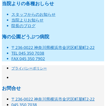
イ
イ
イ
イ
イ
イ
イ
ト)
ト)
ト)
ト)
ト)
ト)
8
の
9
9
9
9
9
9
当院よりの各種おしらせ
日
日
日
日
日
日
日
ン
ン
ン
ン
ン
ン
ン
24
25
26
27
28
29
30
ベ
ベ
ベ
ベ
ベ
ベ
ベ
月
月
月
月
月
月
月
イ
ト)
ト)
ト)
ト)
ト)
ト)
ト)
日
日
日
日
日
日
日
ン
ン
ン
ン
ン
ン
ン
31
1
2
3
4
5
6
ベ
スタッフからのお知らせ
ト)
ト)
ト)
ト)
ト)
ト)
ト)
日
日
日
日
日
日
日
ン
当院よりお知らせ
ト)
院長のブログ
海の公園どうぶつ病院
〒236-0022 神奈川県横浜市金沢区町屋町2-22
TEL 045 350 7038
FAX 045 350 7902
プライバシーポリシー
instagram
お問合せ
〒236-0022 神奈川県横浜市金沢区町屋町2-22
045 350 7038‬