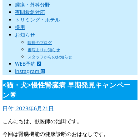
腫瘍・外科分野
夜間救急対応
トリミング・ホテル
採用
お知らせ
院長のブログ
当院よりお知らせ
スタッフからのお知らせ
WEB予約
instagram
<猫・犬>慢性腎臓病 早期発見キャンペー
ン🌟
日付:
2023年6月21日
こんにちは、獣医師の池田です。
今回は腎臓機能の健康診断のおはなしです。