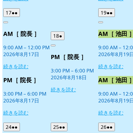
2026
(2
2026
(2
17
●●
19
●●
年
件
年
件
Close
Close
8
の
8
の
AM［ 院長 ］
AM［ 池田 
月
月
イ
イ
2026
(1
18
●
17
19
ベ
ベ
年
件
日
日
9:00 AM
–
12:00 PM
9:00 AM
–
12:
ン
ン
Close
8
の
2026年8月17日
2026年8月19
ト)
ト)
PM［ 院長 ］
月
イ
18
ベ
続きを読む
続きを読む
日
3:00 PM
–
6:00 PM
ン
2026年8月18日
ト)
PM［ 院長 ］
AM［ 池田 
続きを読む
3:00 PM
–
6:00 PM
9:00 AM
–
12:
2026年8月17日
2026年8月19
続きを読む
続きを読む
2026
(2
2026
(2
2026
(2
24
●●
25
●●
26
●●