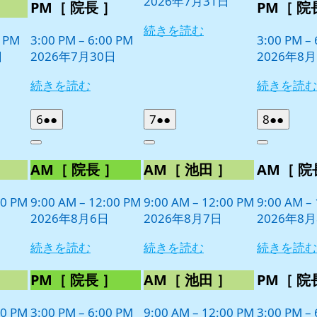
2026年7月31日
ト)
］
PM［ 院長 ］
PM［ 院
続きを読む
0 PM
3:00 PM
–
6:00 PM
3:00 PM
–
日
2026年7月30日
2026年8
続きを読む
続きを読む
2026
(2
2026
(2
2026
(2
6
●●
7
●●
8
●●
年
件
年
件
年
件
Close
Close
Close
8
の
8
の
8
の
］
AM［ 院長 ］
AM［ 池田 ］
AM［ 院
月
月
月
イ
イ
イ
6
7
8
ベ
ベ
ベ
日
日
日
00 PM
9:00 AM
–
12:00 PM
9:00 AM
–
12:00 PM
9:00 AM
–
ン
ン
ン
2026年8月6日
2026年8月7日
2026年8
ト)
ト)
ト)
続きを読む
続きを読む
続きを読む
］
PM［ 院長 ］
AM［ 池田 ］
PM［ 院
00 PM
3:00 PM
–
6:00 PM
9:00 AM
–
12:00 PM
3:00 PM
–