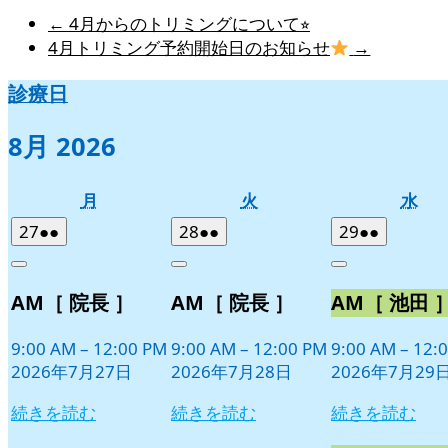
←
4月からのトリミングについて⭐︎
4月トリミング予約開始日のお知らせ
→
診療日
8月 2026
月
火
水
月
火
水
曜
曜
曜
2026
(2
2026
(2
2026
(2
27
●●
28
●●
29
●●
日
日
日
年
件
年
件
年
件
Close
Close
Close
7
の
7
の
7
の
AM［ 院長 ］
AM［ 院長 ］
AM［ 池田 
月
月
月
イ
イ
イ
27
28
29
ベ
ベ
ベ
日
日
日
9:00 AM
–
12:00 PM
9:00 AM
–
12:00 PM
9:00 AM
–
12:
ン
ン
ン
2026年7月27日
2026年7月28日
2026年7月29
ト)
ト)
ト)
続きを読む
続きを読む
続きを読む