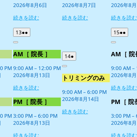
2026年8月6日
2026年8月7日
2026年8
続きを読む
続きを読む
続きを読む
2026
(2
2026
(2
13
●●
15
●●
年
件
年
件
Close
Close
8
の
8
の
］
AM［ 院長 ］
AM［ 院
月
月
イ
イ
2026
(1
14
●
13
15
ベ
ベ
年
件
日
日
00 PM
9:00 AM
–
12:00 PM
9:00 AM
–
ン
ン
Close
8
の
日
2026年8月13日
2026年8月
ト)
ト)
トリミングのみ
月
イ
14
ベ
続きを読む
続きを読む
日
9:00 AM
–
6:00 PM
ン
2026年8月14日
ト)
］
PM［ 院長 ］
PM［ 院
続きを読む
00 PM
3:00 PM
–
6:00 PM
3:00 PM
–
日
2026年8月13日
2026年8月
続きを読む
続きを読む