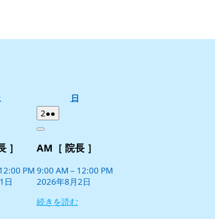
土
日
土
日
曜
曜
2026
(2
2
●●
日
日
年
件
Close
8
の
長 ］
AM［ 院長 ］
月
イ
2
ベ
日
12:00 PM
9:00 AM
–
12:00 PM
ン
月1日
2026年8月2日
ト)
続きを読む