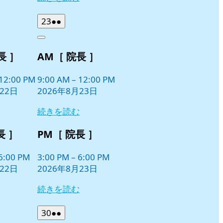
2026
(2
23
●●
年
件
Close
8
の
長 ］
AM［ 院長 ］
月
イ
23
ベ
日
12:00 PM
9:00 AM
–
12:00 PM
ン
22日
2026年8月23日
ト)
続きを読む
長 ］
PM［ 院長 ］
6:00 PM
3:00 PM
–
6:00 PM
22日
2026年8月23日
続きを読む
2026
(2
30
●●