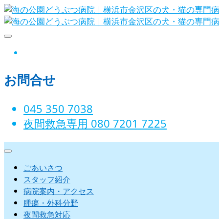
Skip
to
content
海の公園どうぶつ病院｜横浜市金沢
instagram
お問合せ
045 350 7038‬
夜間救急専用 080 7201 7225‬
ごあいさつ
スタッフ紹介
病院案内・アクセス
腫瘍・外科分野
夜間救急対応