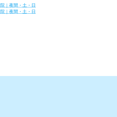
区の犬・猫の専門病院｜夜間・土・日